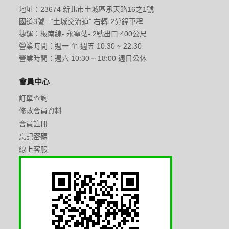
地址：23674 新北市土城區承天路16之1號
國道3號 –“土城交流道” 右轉-2分鐘車程
捷運：板南線- 永寧站- 2號出口 400公尺
營業時間：週一 至 週五 10:30 ~ 22:30
營業時間：週六 10:30 ~ 18:00 週日公休
會員中心
訂單查詢
修改會員資料
會員註冊
忘記密碼
線上客服