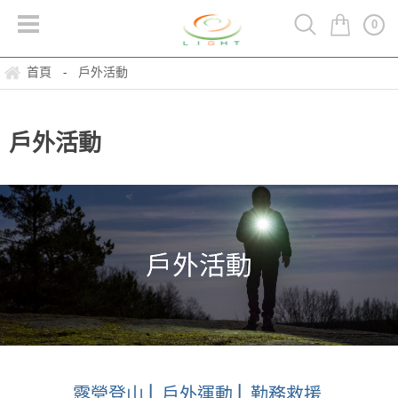
0
首頁
戶外活動
-
戶外活動
露營登山
⎢
戶外運動
⎢
勤務救援