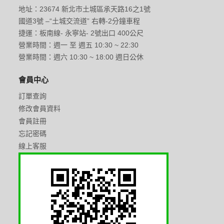
地址：23674 新北市土城區承天路16之1號
國道3號 –“土城交流道” 右轉-2分鐘車程
捷運：板南線- 永寧站- 2號出口 400公尺
營業時間：週一 至 週五 10:30 ~ 22:30
營業時間：週六 10:30 ~ 18:00 週日公休
會員中心
訂單查詢
修改會員資料
會員註冊
忘記密碼
線上客服