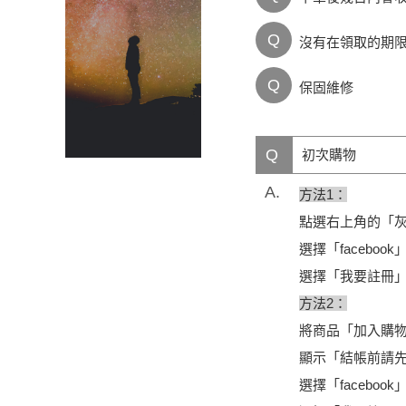
Q
沒有在領取的期
Q
保固維修
Q
初次購物
A.
方法1：
點選右上角的「
選擇「faceboo
選擇「我要註冊
方法2：
將商品「加入購
顯示「結帳前請
選擇「faceboo