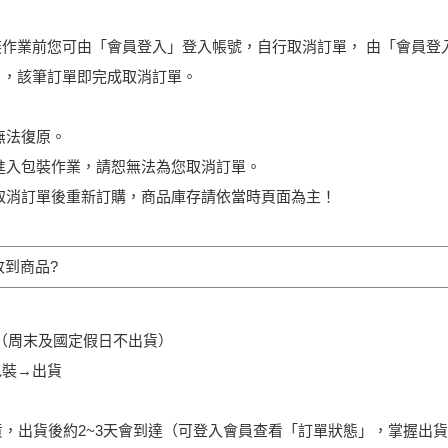
作業前您可由「會員登入」登入帳號，自行取消訂單， 由「會員登入
」，該筆訂單即完成取消訂單。
無法復原。
進入包裝作業，請恕無法為您取消訂單。
取消訂單後重新訂購，商品庫存請依當時頁面為主！
收到商品?
收單（周末及國定假日不出貨）
包裝→出貨
貨，出貨後約2~3天會到達（可登入會員查看「訂單狀態」，掌握出