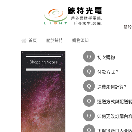
關於
首頁
關於錸特
購物須知
-
-
Q
初次購物
Q
付款方式？
Q
運費如何計算?
Q
運送方式與配送
Q
如何更改訂購內
Q
下單後幾日內會收