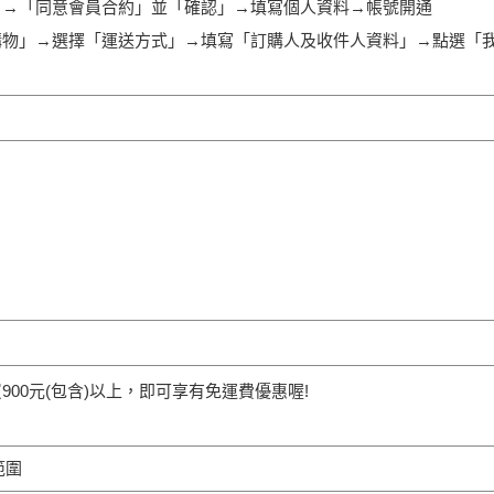
」→「同意會員合約」並「確認」→填寫個人資料→帳號開通
購物」→選擇「運送方式」→填寫「訂購人及收件人資料」→點選「
900元(包含)以上，即可享有免運費優惠喔!
範圍