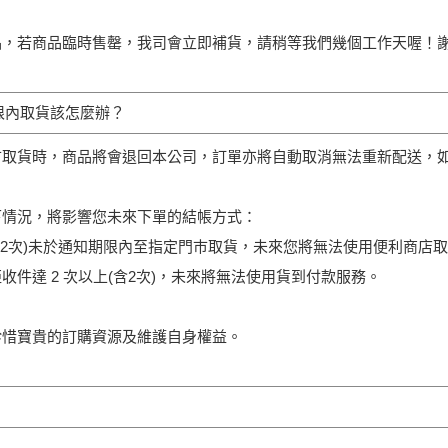
品，若商品臨時售罄，我司會立即補貨，請稍等我們幾個工作天喔！
限內取貨該怎麼辦？
市取貨時，商品將會退回本公司，訂單亦將自動取消無法重新配送，
下情況，將影響您未來下單的結帳方式：
含2次)未於通知期限內至指定門巿取貨，未來您將無法使用便利商店
收件達 2 次以上(含2次)，未來將無法使用貨到付款服務。
珍惜寶貴的訂購資源及維護自身權益。