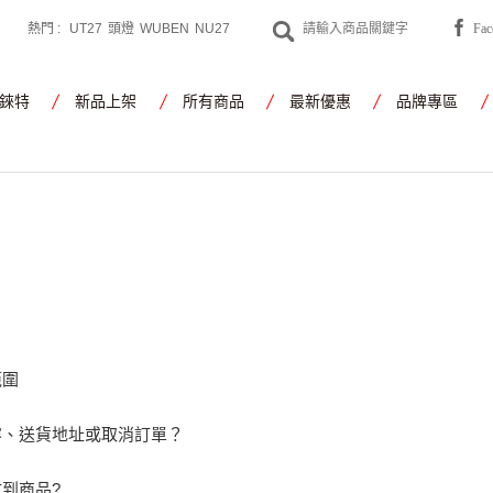
熱門 :
UT27
頭燈
WUBEN
NU27
Fa
CYANSKY
工作燈
錸特
新品上架
所有商品
最新優惠
品牌專區
範圍
容、送貨地址或取消訂單？
到商品?