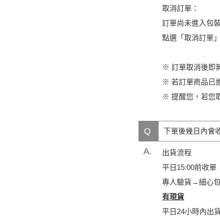
取消訂單：
訂單尚未進入包裝
點選「取消訂單
※ 訂單取消後即
※ 若訂單商品已
※ 提醒您，若您
Q
下單後幾日內會
A.
出貨流程
平日15:00前
專人驗貨→細心
有現貨
平日24小時內出