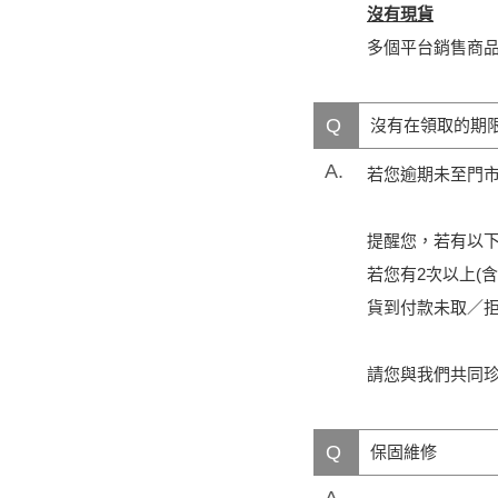
沒有現貨
多個平台銷售商
Q
沒有在領取的期
A.
若您逾期未至門
提醒您，若有以
若您有2次以上(
貨到付款未取／拒
請您與我們共同
Q
保固維修