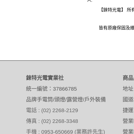
A.
【錸特光電】 所
皆有原廠保固及維
錸特光電實業社
商品
統一編號：37866785
地址
品牌手電筒/頭燈/露營燈/戶外裝備
國道
電話 : (02) 2268-2129
捷運
傳真 : (02) 2268-3348
營業時
手機 : 0953-650669 (業務許先生)
營業時