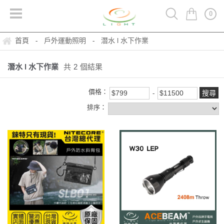
0
首頁
戶外運動照明
潛水 l 水下作業
-
-
潛水 l 水下作業
共
2
個結果
價格：
排序：