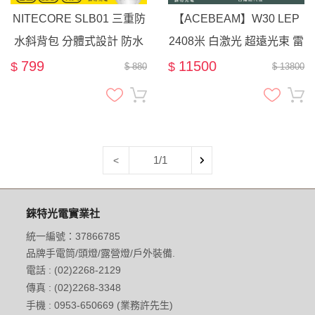
NITECORE SLB01 三重防
【ACEBEAM】W30 LEP
水斜背包 分體式設計 防水
2408米 白激光 超遠光束 雷
IPX8
射手電筒 500流明 / 潛水手
799
11500
$
$
$ 880
$ 13800
電筒 水下100米
1/1
<
錸特光電實業社
統一編號：37866785
品牌手電筒/頭燈/露營燈/戶外裝備.
電話 : (02)2268-2129
傳真 : (02)2268-3348
手機 : 0953-650669 (業務許先生)