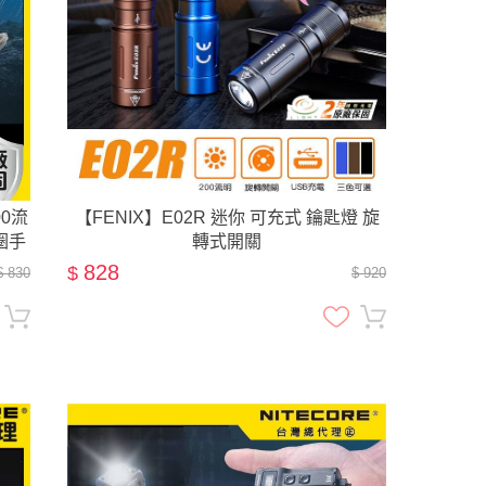
00流
【FENIX】E02R 迷你 可充式 鑰匙燈 旋
匙圈手
轉式開關
828
$
$ 830
$ 920