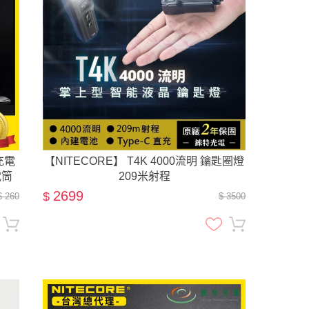
 充電
【NITECORE】 T4K 4000流明 鑰匙圈燈
電筒
209米射程
2699
$
$ 260
$ 3500