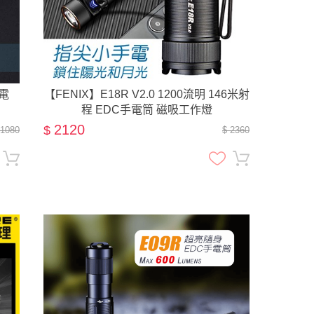
充電
【FENIX】E18R V2.0 1200流明 146米射
程 EDC手電筒 磁吸工作燈
2120
$
 1080
$ 2360