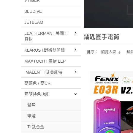
VTIGER
BLUDIVE
JETBEAM
LEATHERMAN l 美國工
鑰匙圈手電筒
具鉗
KLARUS l 戰術雙開關
排序：
瀏覽人次
熱
MAXTOCH l 雷射 LEP
IMALENT l 艾美能特
高顯色 / 高CRI
照明特色功能
變焦
筆燈
Ti 鈦合金