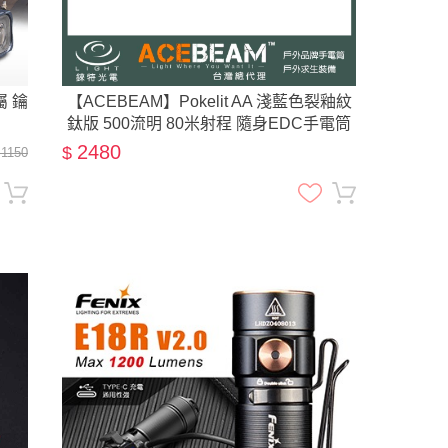
屬 鑰
【ACEBEAM】Pokelit AA 淺藍色裂釉紋
鈦版 500流明 80米射程 隨身EDC手電筒
CRI≥90 高顯色
2480
$
 1150