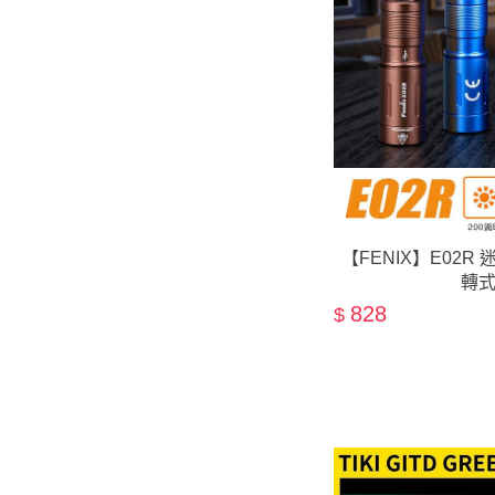
【FENIX】E02R
轉
828
$