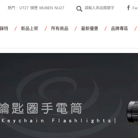
熱門 :
UT27
頭燈
WUBEN
NU27
Fa
CYANSKY
工作燈
錸特
新品上架
所有商品
最新優惠
品牌專區