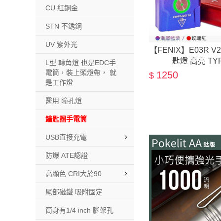
CU 紅銅金
STN 不銹鋼
UV 紫外光
【FENIX】E03R V
匙燈 高亮 TY
L型 轉角燈 也是EDC手
電筒，裝上頭燈帶， 就
1250
$
是工作燈
醫用 瞳孔燈
鑰匙圈手電筒
USB直接充電
防爆 ATE認證
高顯色 CRI大於90
尾部磁鐵 吸附固定
筒身有1/4 inch 腳架孔