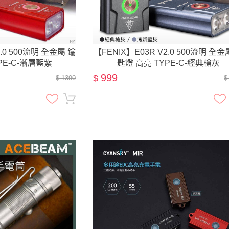
2.0 500流明 全金屬 鑰
【FENIX】E03R V2.0 500流明 全金
PE-C-漸層藍紫
匙燈 高亮 TYPE-C-經典槍灰
999
$
$ 1390
$