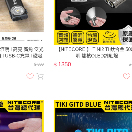
0流明 l 高亮 廣角 泛光
【NITECORE 】 TINI2 Ti 鈦合金 5
 l USB-C充電 l 磁吸
明 雙核OLED鑰匙燈
作燈
1350
$
$ 890
$