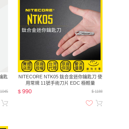
 鑰匙
NITECORE NTK05 鈦合金迷你鑰匙刀 使
用常規 11號手術刀片 EDC 極輕量
990
$
 1045
$ 1188