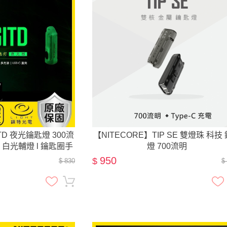
GITD 夜光鑰匙燈 300流
【NITECORE】TIP SE 雙燈珠 科技
RI 白光輔燈 l 鑰匙圈手
燈 700流明
電筒
950
$
$ 830
$