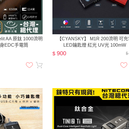
it AA 原鈦 1000流明
【CYANSKY】 M1R 200流明 可
隨身EDC手電筒
LED鑰匙燈 紅光 UV光 100mW
900
$
$