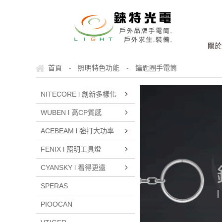
關於
首頁
照明特色功能
鑰匙圈手電筒
-
-
NITECORE l 創新多樣化
WUBEN l 高CP質感
ACEBEAM l 強打大功率
FENIX l 照明工具燈
CYANSKY l 看得更遠
SPERAS
PIOOCAN