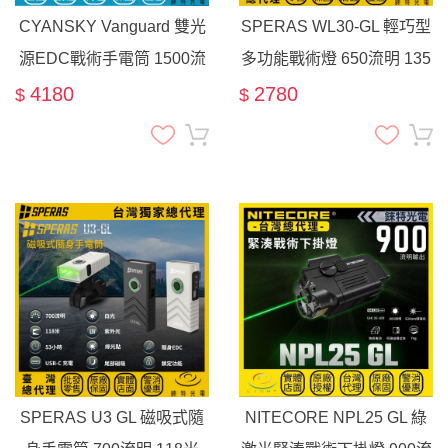
CYANSKY Vanguard 雙光
SPERAS WL30-GL 輕巧型
源EDC戰術手電筒 1500流
多功能戰術燈 650流明 135
明 410米 白光 綠光點 爆閃
米 生存遊戲 戶外探索 綠光
4180
2780
$
$
探險
點 爆閃
SPERAS U3 GL 磁吸式隨
NITECORE NPL25 GL 綠