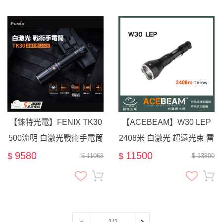
【錸特光電】FENIX TK30
【ACEBEAM】W30 LEP
500流明 白激光戰術手電筒
2408米 白激光 超遠光束 雷
白雷射 光束1200米 可爆閃
射手電筒 500流明 / 潛水手
9580
11500
$
$
$ 11068
$ 13800
超高遠射 兼容18650 W30
電筒 水下100米
參考 lep / white laser
flashlight 激光定位
1/1
<