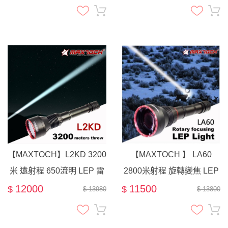
【MAXTOCH】L2KD 3200
【MAXTOCH 】 LA60
米 遠射程 650流明 LEP 雷
2800米射程 旋轉變焦 LEP
射手電筒 白激光
雷射手電筒 500流明 調焦
12000
11500
$
$
$ 13980
$ 13800