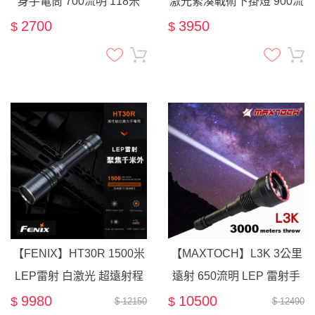
身手電筒 700流明 118米
激光緊湊戰術下掛燈 900流
EDC 腳踏車燈 工作燈 UV
明 216米 快拆電池 520nm
2700
3950
$
$
尾部磁吸
GL 皮卡汀尼 槍燈
【FENIX】HT30R 1500米
【MAXTOCH】L3K 3公里
LEP雷射 白激光 超遠射程
遠射 650流明 LEP 雷射手
500流明 戰術手電筒
電筒 l 適合 : 狩獵 搜索
9980
10500
$
$
$ 12150
$ 12490