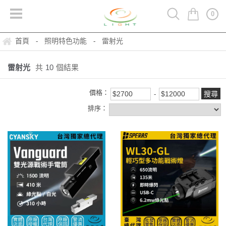
0
首頁
照明特色功能
雷射光
-
-
雷射光
共
10
個結果
價格：
排序：