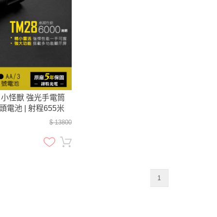
28 小怪獸 強光手電筒
平頭電池 | 射程655米
$ 13800
1