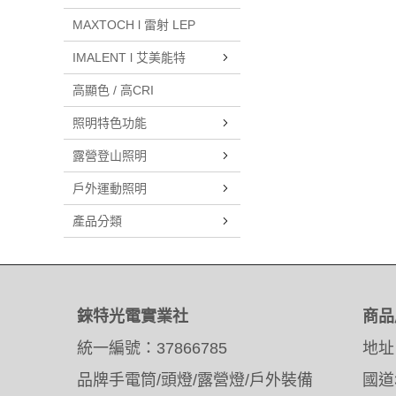
MAXTOCH l 雷射 LEP
IMALENT l 艾美能特
高顯色 / 高CRI
照明特色功能
露營登山照明
戶外運動照明
產品分類
錸特光電實業社
商品
統一編號：37866785
地址
品牌手電筒/頭燈/露營燈/戶外裝備
國道