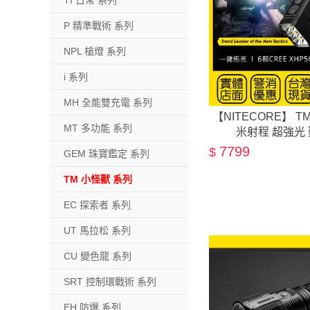
TI 日常 系列
P 精準戰術 系列
NPL 槍燈 系列
i 系列
MH 全能雙充電 系列
【NITECORE】 TM
MT 多功能 系列
米射程 超強光
7799
$
GEM 珠寶鑑定 系列
TM 小怪獸 系列
EC 探索者 系列
UT 馬拉松 系列
CU 變色龍 系列
SRT 控制環戰術 系列
EH 防爆 系列