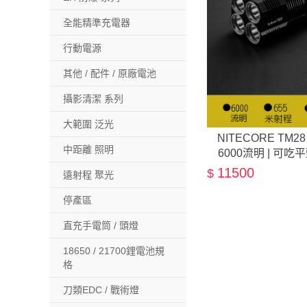
全能精準充電器
行動電源
其他 / 配件 / 原廠電池
攝影清潔 系列
大範圍 泛光
NITECORE TM
中距離 照明
6000流明 | 可吃
11500
$
遠射程 聚光
停產區
直充手電筒 / 頭燈
18650 / 21700鋰電池規
格
刀類EDC / 戰術燈