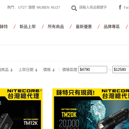
熱門 :
UT27
頭燈
WUBEN
NU27
Fa
CYANSKY
工作燈
錸特
新品上架
所有商品
最新優惠
品牌專區
銷商品
上架日期
價格
價格區間