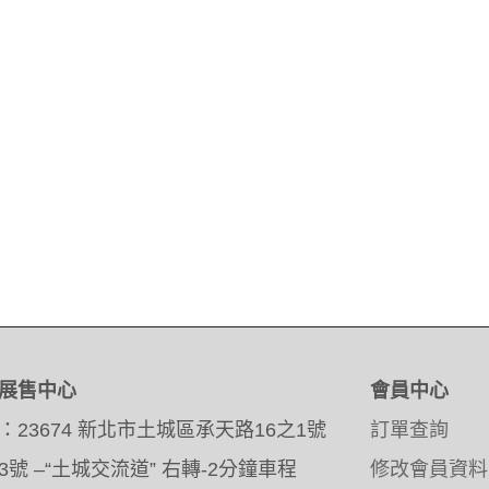
展售中心
會員中心
：23674 新北市土城區承天路16之1號
訂單查詢
3號 –“土城交流道” 右轉-2分鐘車程
修改會員資料