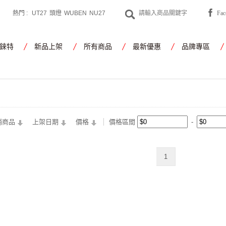
熱門 :
UT27
頭燈
WUBEN
NU27
Fa
CYANSKY
工作燈
錸特
新品上架
所有商品
最新優惠
品牌專區
銷商品
上架日期
價格
價格區間
1