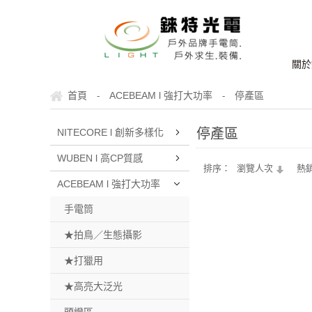
關於
首頁
ACEBEAM l 強打大功率
停產區
-
-
停產區
NITECORE l 創新多樣化
WUBEN l 高CP質感
排序：
瀏覽人次
熱
ACEBEAM l 強打大功率
手電筒
★拍鳥／生態攝影
★打獵用
★高亮大泛光