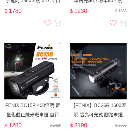
手電筒 1800流明 327米 自
車高亮尾燈 煞車90流明
行車燈 工作燈 爆閃
100米 支援座弓與座管 快
1780
1230
$
$
$ 1365
拆式結構
FENIX BC15R 400流明 輕
【FENIX】BC26R 1600流
量化截止線光斑車燈 自行
明 超亮可充式 腳踏車燈
車燈 夜騎 輔助照明 快拆設
169米射程
1280
3190
$
$
$ 1420
$ 3560