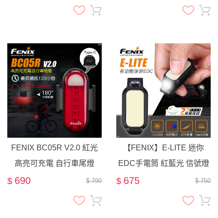
計 GoPro
FENIX BC05R V2.0 紅光
【FENIX】E-LITE 迷你
高亮可充電 自行車尾燈
EDC手電筒 紅藍光 信號燈
帽燈 胸燈 ( E Lite ) / ML01
690
675
$
$
$ 790
$ 750
肩燈 可參考