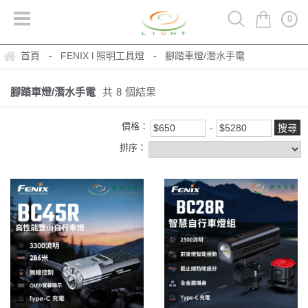
0
首頁
FENIX l 照明工具燈
腳踏車燈/潛水手電
-
-
腳踏車燈/潛水手電
共
8
個結果
價格：
排序：