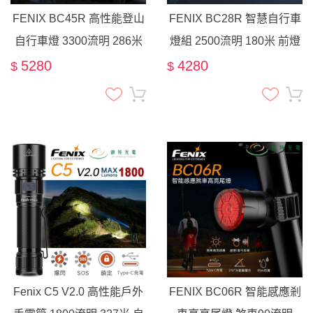
FENIX BC45R 高性能登山
FENIX BC28R 智慧自行車
自行車燈 3300流明 286米
燈組 2500流明 180米 前燈
OLED螢幕 含支架 墊片 快
尾燈 截止線 智慧聯控 52小
5280
4280
$
$
拆式燈座 爆閃 59小時
時
Fenix C5 V2.0 高性能戶外
FENIX BC06R 智能感應剎