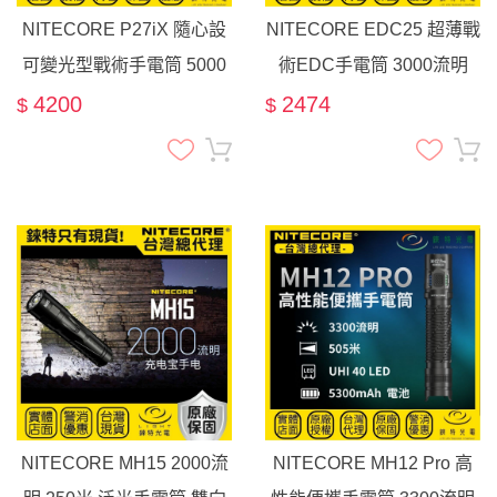
NITECORE P27iX 隨心設
NITECORE EDC25 超薄戰
可變光型戰術手電筒 5000
術EDC手電筒 3000流明
流明 430米遠射 泛光/聚光/
300米 超輕量 一鍵爆閃 雙
4200
2474
$
$
混合光 尾部雙按鍵 爆閃 流
鎖定 可拆式背夾
明盾
NITECORE MH15 2000流
NITECORE MH12 Pro 高