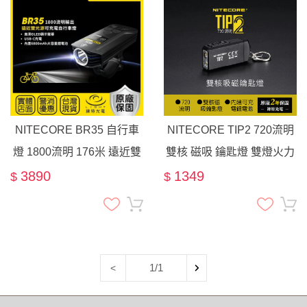
NITECORE BR35 自行車
NITECORE TIP2 720流明
燈 1800流明 176米 遠近雙
雙核 磁吸 鑰匙燈 雙燈火力
光源 可充電 線控開關 腳踏
USB充電 電量提示 TUP
3890
1349
$
$
車燈
TIP 2
1/1
<