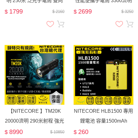
明 250米 泛光手電筒 雙向
性能便攜手電筒 3300流明
快充 USB-C 信標 應急行充
505米射程 遠射 小直筒 雙
1799
2699
$
$
$ 2160
$ 3250
模式 USB-C充電 IP68
【NITECORE 】TM20K
NITECORE HLB1500 專用
20000流明 290米射程 強光
鋰電池 容量1500mAh
高亮 戰術手電筒
TYPE-C直充 UT27系列
8990
260
$
$
$ 10850