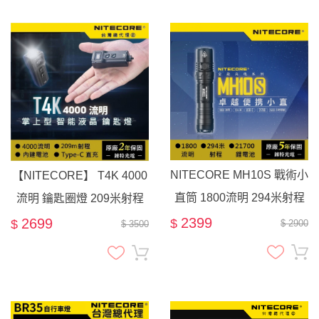
NITECORE MH10S 戰術小
【NITECORE】 T4K 4000
直筒 1800流明 294米射程
流明 鑰匙圈燈 209米射程
勤務 警用 戰術手電筒 (可搭
2399
2699
$
$
$ 2900
$ 3500
配 NTR10 戰術指環)