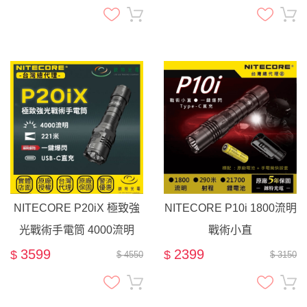
HA23 HA13 BUBBLE
NITECORE P20iX 極致強
NITECORE P10i 1800流明
光戰術手電筒 4000流明
戰術小直
221米射程 21700 一鍵爆閃
3599
2399
$
$
$ 4550
$ 3150
破窗 攻擊頭 25.4mm 標準
筒身