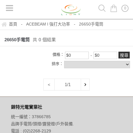
0
首頁
ACEBEAM l 強打大功率
26650手電筒
-
-
26650手電筒
共
0
個結果
價格：
排序：
1/1
<
錸特光電實業社
統一編號：37866785
品牌手電筒/頭燈/露營燈/戶外裝備.
電話 : (02)2268-2129