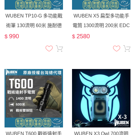
WUBEN TP10-G 多功能戰
WUBEN X5 扁型多功能手
術筆 130流明 60米 施耐德
電筒 1300流明 200米 EDC
筆芯 筆燈 破窗錐
白光 UV 通用AAA 尾部雙
990
2580
$
$
按鍵
WUBEN T600 戰術遠射手
WUBEN X3 Owl 700流明