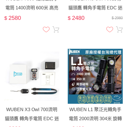
電筒 1400流明 600米 高亮
貓頭鷹 轉角手電筒 EDC 迷
攻擊頭 戰術雙按鈕 附三色
你 紅光 夜光磁吸 OLED 無
2580
2480
$
$
$ 2980
濾鏡片 巡邏
線充電 戶外 夜跑 騎行
WUBEN X3 Owl 700流明
WUBEN L1 聚泛光轉角手
貓頭鷹 轉角手電筒 EDC 迷
電筒 2000流明 304米 旋轉