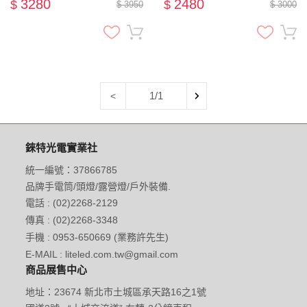
你 紅光 夜光磁吸 OLED 無
燈頭 雙光源 尾部磁吸 雙按
3280
2480
$
$
$ 3950
$ 3000
線充電 戶外 夜跑 騎行
鍵 L型 工作燈
1/1
<
錸特光電實業社
統一編號：37866785
品牌手電筒/頭燈/露營燈/戶外裝備.
電話 : (02)2268-2129
傳真 : (02)2268-3348
手機 : 0953-650669 (業務許先生)
E-MAIL : liteled.com.tw@gmail.com
商品展售中心
地址：23674 新北市土城區承天路16之1號