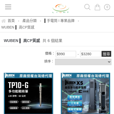
0
首頁
產品分類
▌手電筒 l 專業品牌
-
-
-
WUBEN ▌ 高CP質感
WUBEN ▌ 高CP質感
共
6
個結果
價格：
排序：