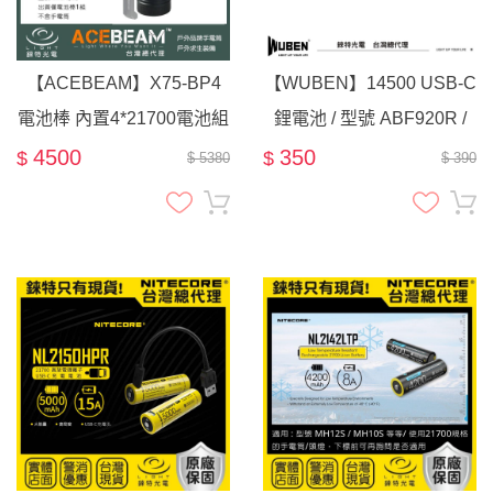
【ACEBEAM】X75-BP4
【WUBEN】14500 USB-C
電池棒 內置4*21700電池組
鋰電池 / 型號 ABF920R /
/ X75 專用
適用: H5 頭燈 E6 手電筒
4500
350
$
$
$ 5380
$ 390