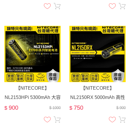
【NITECORE】
【NITECORE】
NL2153HPi 5300mAh 大容
NL2150RX 5000mAh 高性
量 高動力 特規 21700充電
能 充放一體 21700電池
900
750
$
$
$ 1000
$ 900
電池 3.6V
TYPE-C直充