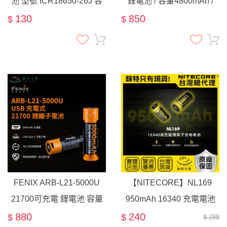
池 型號 ICR18650-26J 容
鋰電池 / 容量4800mAh /
量2600mAh
20A 高放電 鋰離子電池
130
850
$
$
FENIX ARB-L21-5000U
【NITECORE】NL169
21700可充電 鋰電池 容量
950mAh 16340 充電電池
5000mAh 最大輸出電流8A
3.6V 大容量 RCR123A
880
240
$
$
$ 288