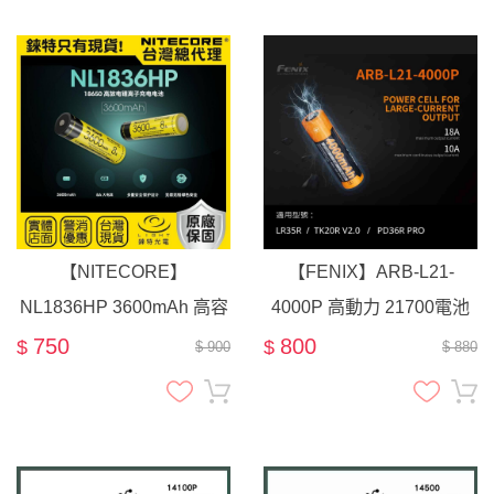
【NITECORE】
【FENIX】ARB-L21-
NL1836HP 3600mAh 高容
4000P 高動力 21700電池
量 18650高性能充電電池
高放電 18A l 適用 手電筒
750
800
$
$
$ 900
$ 880
8A大電流
LR35R TK20R V2 PD36R
TAC