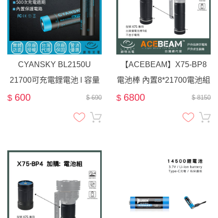
CYANSKY BL2150U
【ACEBEAM】X75-BP8
21700可充電鋰電池 l 容量
電池棒 內置8*21700電池組
5000mAh l TYPE-C充電口
/ X75 專用
600
6800
$
$
$ 690
$ 8150