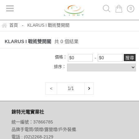
0
首頁
KLARUS l 戰術雙開關
-
KLARUS l 戰術雙開關
共
0
個結果
價格：
排序：
1/1
<
錸特光電實業社
統一編號：37866785
品牌手電筒/頭燈/露營燈/戶外裝備.
電話 : (02)2268-2129