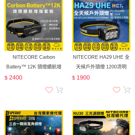
NITECORE Carbon
NITECORE HA29 UHE 全
Battery™ 12K 頭燈續航增
天候戶外頭燈 1200流明
強套裝 12000mAh 輕量 露
170米 三色燈 工作燈 搜索
2400
1900
$
$
營登山 適用NITECORE可
露營 高海拔 可用AAA電池
直充頭燈