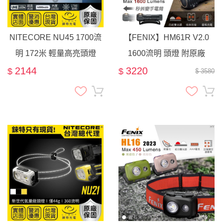
NITECORE NU45 1700流
【FENIX】HM61R V2.0
明 172米 輕量高亮頭燈
1600流明 頭燈 附原廠
18650 紅/白光 智能光感 快
18650電池 尾部磁鐵 磁吸
2144
3220
$
$
$ 3580
拆支架 頭帶
充電 紅光 USB直充 快拆