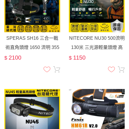
SPERAS SH16 三合一戰
NITECORE NU30 500流明
術直角頭燈 1650 流明 355
130米 三光源輕量頭燈 高
米 EDC手電筒 工作燈 L型
顯 紅光 戶外 夜跑 露營 四
2100
1150
$
$
頭燈 尾部磁吸 濾鏡
核心燈珠