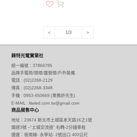
光手電筒 工作頭燈
1/3
<
>
錸特光電實業社
統一編號：37866785
品牌手電筒/頭燈/露營燈/戶外裝備.
電話 : (02)2268-2129
傳真 : (02)2268-3348
手機 : 0953-650669 (業務許先生)
E-MAIL : liteled.com.tw@gmail.com
商品展售中心
地址：23674 新北市土城區承天路16之1號
國道3號 –“土城交流道” 右轉-2分鐘車程
捷運：板南線- 永寧站- 2號出口 400公尺