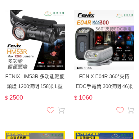
FENIX HM53R 多功能輕便
FENIX E04R 360°夾持
頭燈 1200流明 158米 L型
EDC手電筒 300流明 46米
手電筒 EDC 抱夾 尾部磁吸
EDC 紅藍側燈 警示燈
2500
1060
$
$