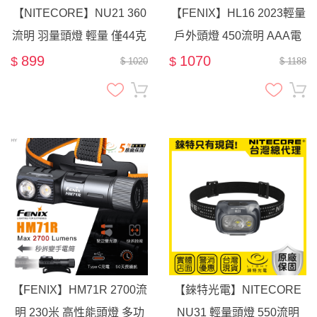
【NITECORE】NU21 360
【FENIX】HL16 2023輕量
流明 羽量頭燈 輕量 僅44克
戶外頭燈 450流明 AAA電
百岳 越野跑 登山 LED頭燈
池 紅白光 登山 露營 跑步
899
1070
$
$
$ 1020
$ 1188
TYPE-C充電
【FENIX】HM71R 2700流
【錸特光電】NITECORE
明 230米 高性能頭燈 多功
NU31 輕量頭燈 550流明