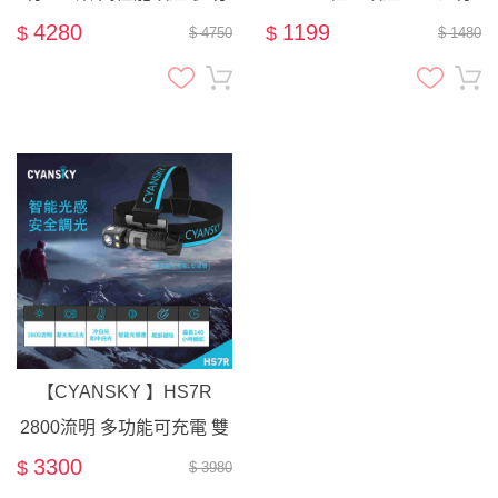
能 工業頭燈 聚泛光 磁吸 快
145米 USB-C 三光源 鋁合
4280
1199
$
$
$ 4750
$ 1480
拆 TYPE-C 手電筒
金 岩灰Slate Grey
【CYANSKY 】HS7R
2800流明 多功能可充電 雙
色溫 聚光 泛光 L型頭燈 強
3300
$
$ 3980