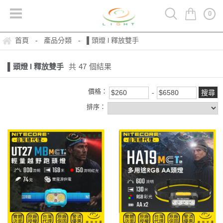
0
首頁
產品分類
▌頭燈 l 釋放雙手
-
-
▌頭燈 l 釋放雙手
共
47
個結果
價格：
排序：