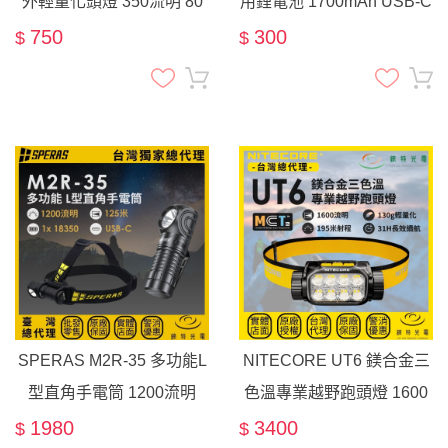
外輕量化頭燈 350流明 80
用鋰電池 1700mAh USB-C
米 紅/綠/藍光 雙電源 AAA
直充
750
300
$
$
路跑 登山
SPERAS M2R-35 多功能L
NITECORE UT6 鎂合金三
型直角手電筒 1200流明
色溫專業越野跑頭燈 1600
125米 頭燈 尾部磁吸 爆閃
流明 195米 輕量化 高顯色
1980
3400
$
$