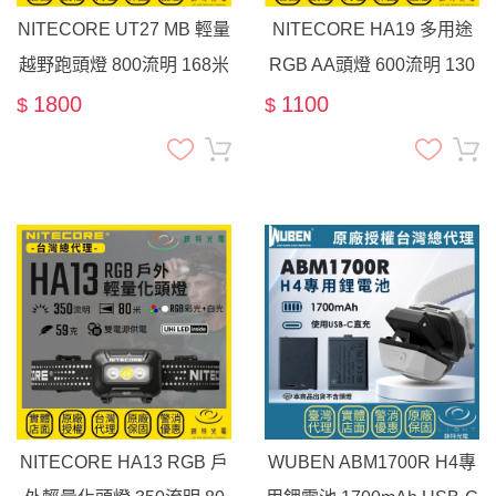
NITECORE UT27 MB 輕量
NITECORE HA19 多用途
越野跑頭燈 800流明 168米
RGB AA頭燈 600流明 130
MCT CRI 特殊紅光版本 相
米 高顯色 紅/綠/藍光 MCT
1800
1100
$
$
容AAA
3號電池
NITECORE HA13 RGB 戶
WUBEN ABM1700R H4專