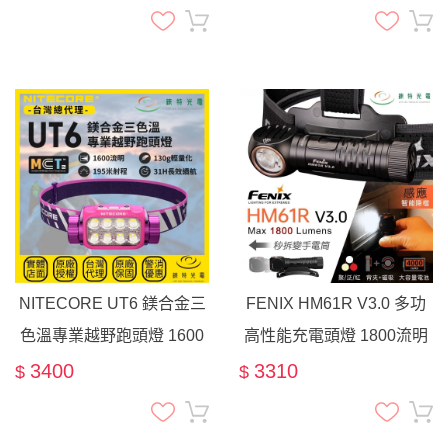
18350
長續航 18650電池
NITECORE UT6 鎂合金三
FENIX HM61R V3.0 多功
色溫專業越野跑頭燈 1600
高性能充電頭燈 1800流明
流明 195米 輕量化 高顯色
195米 頭燈 附原廠18650電
3400
3310
$
$
長續航 18650電池
池 尾部磁吸 磁吸充電 紅光
USB直充 快拆