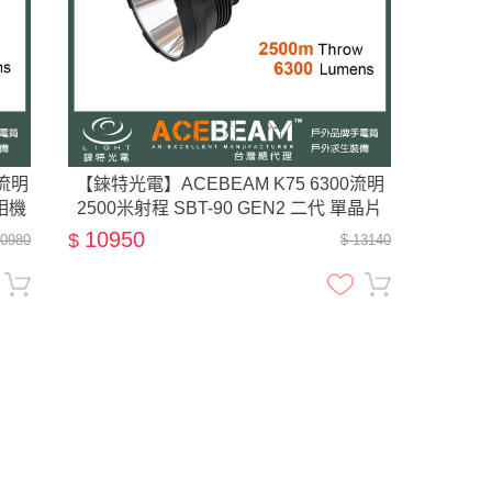
0流明
【錸特光電】ACEBEAM K75 6300流明
相機
2500米射程 SBT-90 GEN2 二代 單晶片
配：原
超級遠射手電筒
10950
$
10980
$ 13140