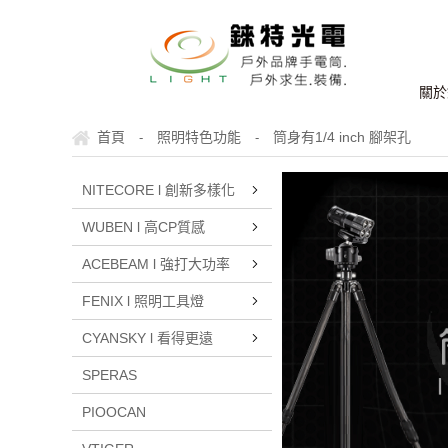
關於
首頁
照明特色功能
筒身有1/4 inch 腳架孔
-
-
NITECORE l 創新多樣化
WUBEN l 高CP質感
ACEBEAM l 強打大功率
FENIX l 照明工具燈
CYANSKY l 看得更遠
SPERAS
PIOOCAN