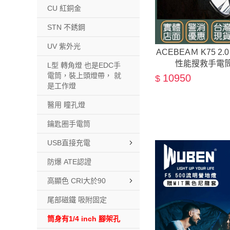
CU 紅銅金
STN 不銹鋼
UV 紫外光
ACEBEAＭ K75 2.
性能搜救手電筒
L型 轉角燈 也是EDC手
電筒，裝上頭燈帶， 就
10950
$
是工作燈
醫用 瞳孔燈
鑰匙圈手電筒
USB直接充電
防爆 ATE認證
高顯色 CRI大於90
尾部磁鐵 吸附固定
筒身有1/4 inch 腳架孔