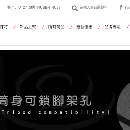
熱門 :
UT27
頭燈
WUBEN
NU27
Fa
CYANSKY
工作燈
錸特
新品上架
所有商品
最新優惠
品牌專區