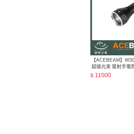
【ACEBEAM】W30
超遠光束 雷射手電筒 
筒 水
11500
$