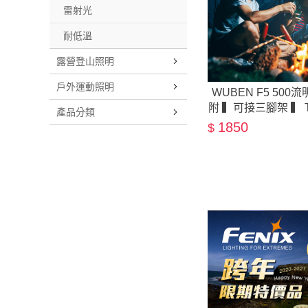
雷射光
耐低溫
露營登山照明
戶外運動照明
WUBEN F5 50
附 ▍可接三腳架 ▍ T
產品分類
營燈 補光燈 ▍3種色
1850
$
行動電源 照明LED