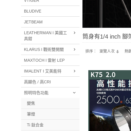
VTIGER
BLUDIVE
JETBEAM
LEATHERMAN l 美國工
筒身有1/4 inch 
具鉗
KLARUS l 戰術雙開關
排序：
瀏覽人次
熱
MAXTOCH l 雷射 LEP
IMALENT l 艾美能特
高顯色 / 高CRI
照明特色功能
變焦
筆燈
Ti 鈦合金