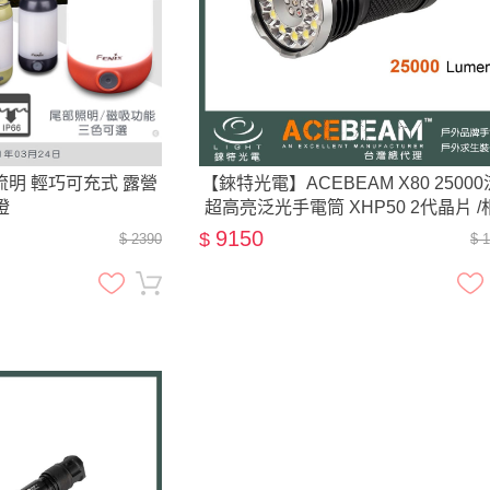
400流明 輕巧可充式 露營
【錸特光電】ACEBEAM X80 2500
燈
超高亮泛光手電筒 XHP50 2代晶片 /
腳架適用 /紅光 綠光 藍光+UV光 標
9150
$
$ 2390
$ 
廠18650電池4顆