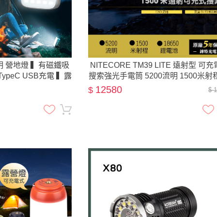
0流明 營地燈 ▍有磁鐵吸
NITECORE TM39 LITE 遠射型 可
ypeC USB充電 ▍露
搜索強光手電筒 5200流明 1500米射
溫 ▍ N9 LUMENA
更換電池 附側背帶 相機腳架孔
12580
$
$ 
燈 相似款 CP值首推