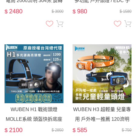
電筒 2000流明 304米 旋轉
多功能 戶外頭燈 / EDC 手
燈頭 雙光源 尾部磁吸 雙按
電筒 / 可磁吸 工作燈
2480
980
$
$
$ 3000
$ 1580
鍵 L型 工作燈
WUBEN H1 戰術頭燈
WUBEN H3 超輕量 兒童專
MOLLE系統 頭盔快拆底座
用 戶外唯一推薦 120流明
( 加購 ) 可裝在 墨魚干
輕量頭燈 IP65防水等級
2100
585
$
$
$ 2850
$ 750