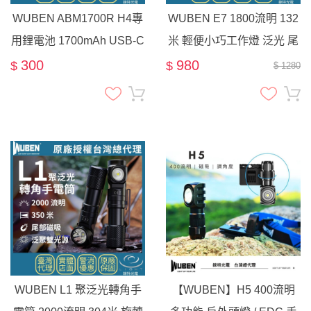
WUBEN ABM1700R H4專
WUBEN E7 1800流明 132
用鋰電池 1700mAh USB-C
米 輕便小巧工作燈 泛光 尾
直充
部磁吸 手勢感應 快拆 頭燈
300
980
$
$
$ 1280
TYPE-C
WUBEN L1 聚泛光轉角手
【WUBEN】H5 400流明