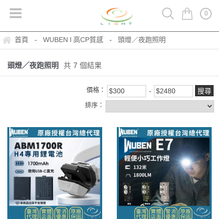
0
首頁
WUBEN l 高CP質感
頭燈／夜跑照明
-
-
頭燈／夜跑照明
共
7
個結果
價格：
排序：