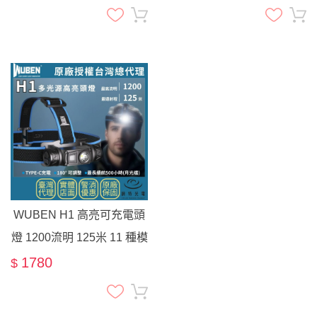
WUBEN H1 高亮可充電頭
燈 1200流明 125米 11 種模
式 180° 可調式 紅燈 適用於
1780
$
戶外 露營 狩獵 健行 跑步
釣魚裝備 運動 戶外活動