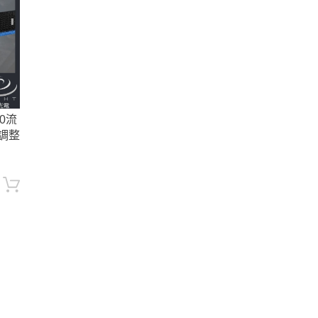
00流
度調整