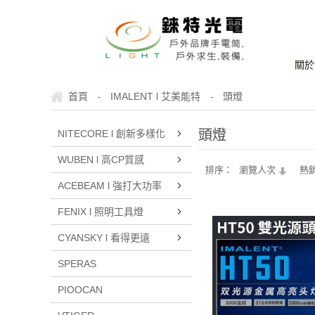
關於
首頁
IMALENT l 艾美能特
頭燈
-
-
頭燈
NITECORE l 創新多樣化
WUBEN l 高CP質感
排序：
瀏覽人次
熱
ACEBEAM l 強打大功率
FENIX l 照明工具燈
CYANSKY l 看得更遠
SPERAS
PIOOCAN