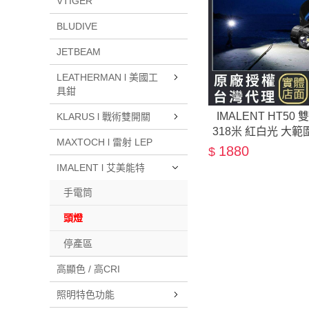
VTIGER
BLUDIVE
JETBEAM
LEATHERMAN l 美國工
具鉗
IMALENT HT50
KLARUS l 戰術雙開關
318米 紅白光 大
MAXTOCH l 雷射 LEP
尾蓋
1880
$
IMALENT l 艾美能特
手電筒
頭燈
停產區
高顯色 / 高CRI
照明特色功能