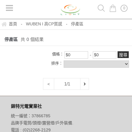
0
首頁
WUBEN l 高CP質感
停產區
-
-
停產區
共
0
個結果
價格：
排序：
1/1
<
錸特光電實業社
統一編號：37866785
品牌手電筒/頭燈/露營燈/戶外裝備.
電話 : (02)2268-2129