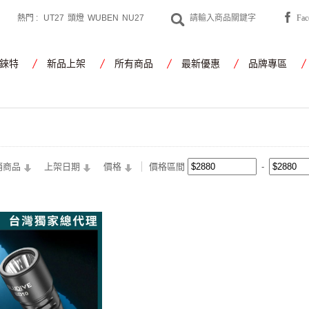
熱門 :
UT27
頭燈
WUBEN
NU27
Fa
CYANSKY
工作燈
錸特
新品上架
所有商品
最新優惠
品牌專區
銷商品
上架日期
價格
價格區間