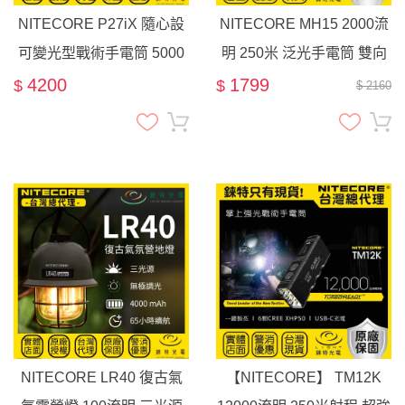
NITECORE P27iX 隨心設
NITECORE MH15 2000流
可變光型戰術手電筒 5000
明 250米 泛光手電筒 雙向
流明 430米遠射 泛光/聚光/
快充 USB-C 信標 應急行充
4200
1799
$
$
$ 2160
混合光 尾部雙按鍵 爆閃 流
明盾
NITECORE LR40 復古氣
【NITECORE】 TM12K