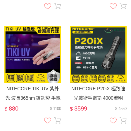
軌
NITECORE TIKI UV 紫外
NITECORE P20iX 極致強
光 波長365nm 鑰匙燈 手電
光戰術手電筒 4000流明
筒 TYPE-C充電
221米射程 21700 一鍵爆閃
880
3599
$
$
$ 1100
$ 4550
破窗 攻擊頭 25.4mm 標準
筒身