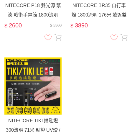
NITECORE P18 雙光源 緊
NITECORE BR35 自行車
湊 戰術手電筒 1800流明
燈 1800流明 176米 遠近雙
光源 可充電 線控開關 腳踏
2600
3890
$
$
$ 3900
車燈
NITECORE TIKI 鑰匙燈
300流明 71米 副燈 UV燈 /