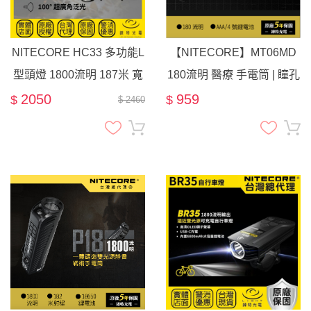
NITECORE HC33 多功能L
【NITECORE】MT06MD
型頭燈 1800流明 187米 寬
180流明 醫療 手電筒 | 瞳孔
電壓 高性能 工作燈 尾部磁
燈 筆燈
2050
959
$
$
$ 2460
吸 爆閃 HC30進化版