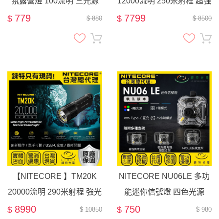
氛露營燈 100流明 三光源
12000流明 250米射程 超強
仿鎢絲光 USB-C充電 營地
光 勤務戰術手電筒
779
7799
$
$
$ 880
$ 8500
燈
【NITECORE 】TM20K
NITECORE NU06LE 多功
20000流明 290米射程 強光
能迷你信號燈 四色光源
高亮 戰術手電筒
USB-C充電 警示燈 ARC導
8990
750
$
$
$ 10850
$ 980