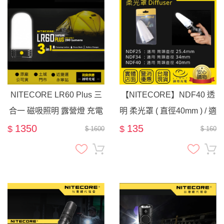
NITECORE LR60 Plus 三
【NITECORE】NDF40 透
合一 磁吸照明 露營燈 充電
明 柔光罩 ( 直徑40mm ) / 適
器
用 手電筒頭徑 4公分
1350
135
$
$
$ 1600
$ 160