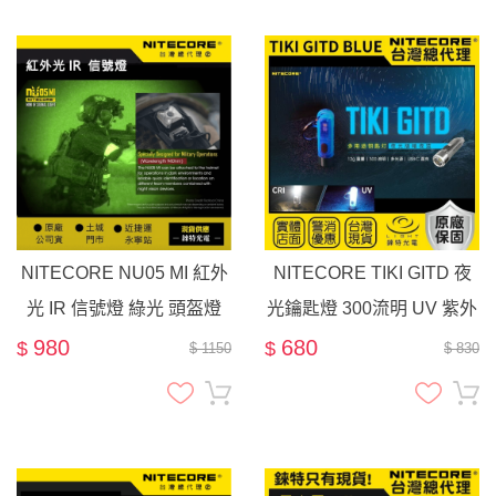
NITECORE NU05 MI 紅外
NITECORE TIKI GITD 夜
光 IR 信號燈 綠光 頭盔燈
光鑰匙燈 300流明 UV 紫外
光 & CRI 白光輔燈 l 鑰匙圈
980
680
$
$
$ 1150
$ 830
手電筒