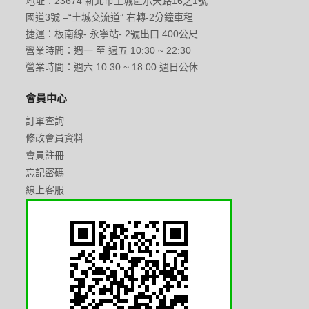
地址：23674 新北市土城區承天路16之1號
國道3號 –“土城交流道” 右轉-2分鐘車程
捷運：板南線- 永寧站- 2號出口 400公尺
營業時間：週一 至 週五 10:30 ~ 22:30
營業時間：週六 10:30 ~ 18:00 週日公休
會員中心
訂單查詢
修改會員資料
會員註冊
忘記密碼
線上客服