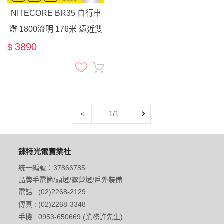
NITECORE BR35 自行車
燈 1800流明 176米 遠近雙
光源 可充電 線控開關 腳踏
3890
$
車燈
1/1
<
錸特光電實業社
統一編號：37866785
品牌手電筒/頭燈/露營燈/戶外裝備.
電話 : (02)2268-2129
傳真 : (02)2268-3348
手機 : 0953-650669 (業務許先生)