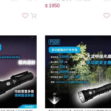
 直充
CR123A 攻擊頭
1950
$