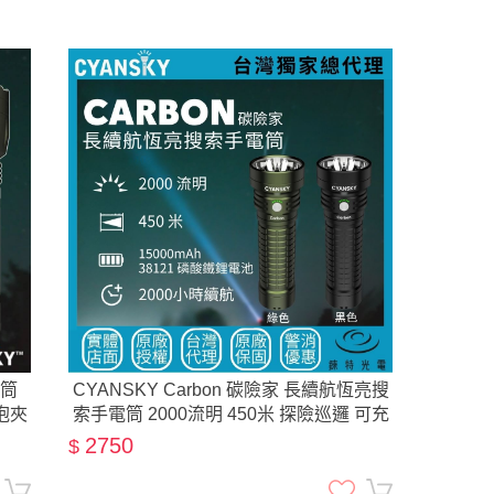
電筒
CYANSKY Carbon 碳險家 長續航恆亮搜
向抱夾
索手電筒 2000流明 450米 探險巡邏 可充
可放
2750
$