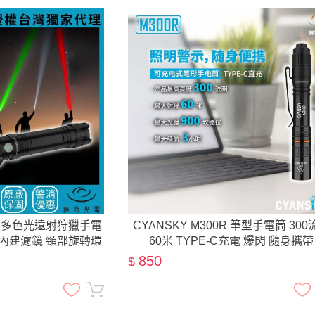
2.0 多色光遠射狩獵手電
CYANSKY M300R 筆型手電筒 300
5米 內建濾鏡 頸部旋轉環
60米 TYPE-C充電 爆閃 隨身攜帶
850
$