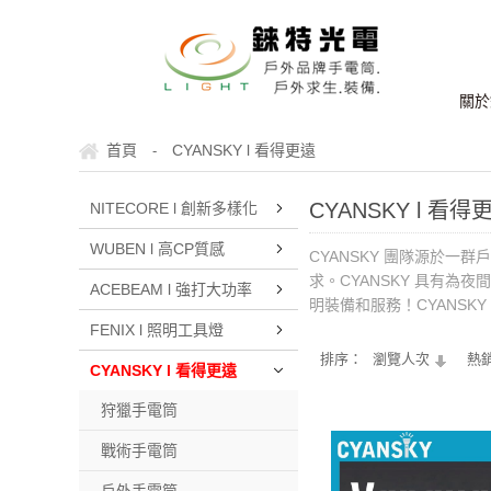
關於
首頁
CYANSKY l 看得更遠
-
CYANSKY l 看得
NITECORE l 創新多樣化
WUBEN l 高CP質感
CYANSKY 團隊源於一
求。CYANSKY 具有
ACEBEAM l 強打大功率
明裝備和服務！CYANSKY 追求 
FENIX l 照明工具燈
排序：
瀏覽人次
熱
CYANSKY l 看得更遠
狩獵手電筒
戰術手電筒