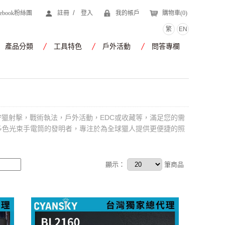
/
cebook粉絲團
註冊
登入
我的帳戶
購物車(
0
)
繁
EN
產品分類
工具特色
戶外活動
問答專欄
從狩獵射擊，戰術執法，戶外活動，EDC或收藏等，滿足您的需
程多色光束手電筒的發明者，專注於為全球獵人提供更便捷的照
顯示：
筆商品