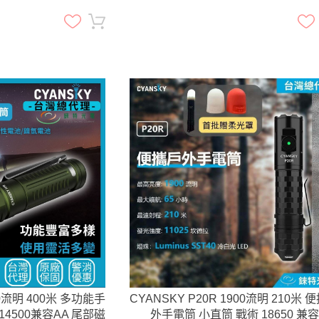
00流明 400米 多功能手
CYANSKY P20R 1900流明 210米 
14500兼容AA 尾部磁
外手電筒 小直筒 戰術 18650 兼容