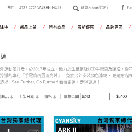
熱門 :
UT27
頭燈
WUBEN
NU27
Fa
CYANSKY
工作燈
錸特
新品上架
所有商品
最新優惠
品牌專區
更遠
群戶外運動愛好者，於2017年成立，致力於生產頂級LED手電筒及頭燈，
為夜間狩獵的專利『手電筒內置濾光片』，免於另外安裝顏色濾鏡， 是遠射
: See Further, Go Further! 看得更遠，走得更遠！
銷商品
上架日期
價格
價格區間