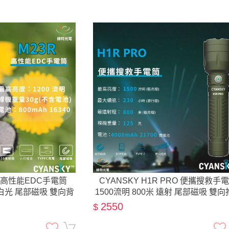
3R 高性能EDC手電筒
CYANSKY H1R PRO 便攜搜救手
 紅白光 尾部磁吸 雙向背
1500流明 800米 遠射 尾部磁吸 雙
6340
2550
$