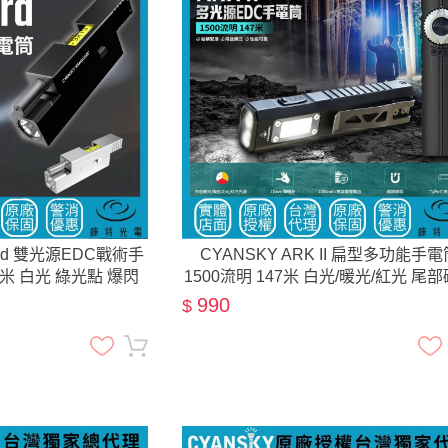
uard 雙光源EDC戰術手
CYANSKY ARK II 扁型多功能手電
10米 白光 綠光點 爆閃
1500流明 147米 白光/暖光/紅光 尾
探險
COB 轉盤操作
990
$