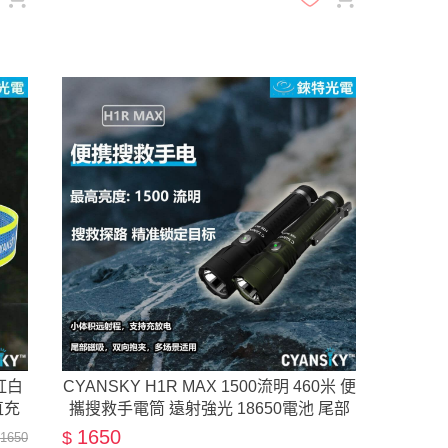
紅白
CYANSKY H1R MAX 1500流明 460米 便
直充
攜搜救手電筒 遠射強光 18650電池 尾部
磁吸
1650
$
 1650