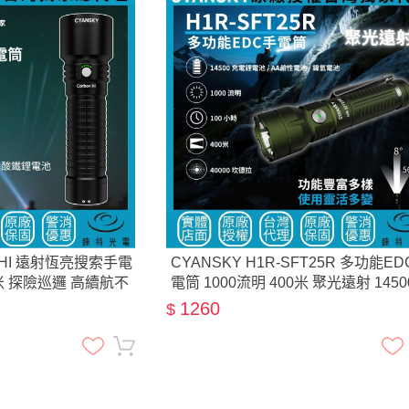
on HI 遠射恆亮搜索手電
CYANSKY H1R-SFT25R 多功能E
00米 探險巡邏 高續航不
電筒 1000流明 400米 聚光遠射 145
降檔
容AA 尾部磁吸
1260
$