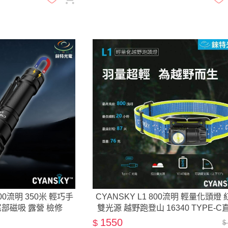
400流明 350米 輕巧手
CYANSKY L1 800流明 輕量化頭燈 
尾部磁吸 露營 檢修
雙光源 越野跑登山 16340 TYPE-C
1550
$
$