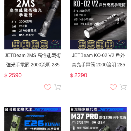
JETBeam 2MS 高性能戰術
JETBeam KO-02 V2 戶外
強光手電筒 2000流明 285
高亮手電筒 2000流明 285
米 戰術尾按 記憶功能 爆閃
米 鎖定 防誤觸 尾部磁吸 爆
2590
2290
$
$
勤務
閃 EDC