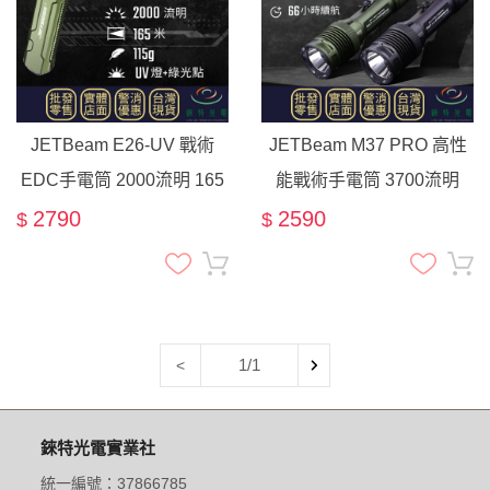
JETBeam E26-UV 戰術
JETBeam M37 PRO 高性
EDC手電筒 2000流明 165
能戰術手電筒 3700流明
米 365nm UV 綠光點 白光
465米 破窗攻擊頭 戶外搜
2790
2590
$
$
三合一
索 巡邏 爆閃 21700
1/1
<
錸特光電實業社
統一編號：37866785