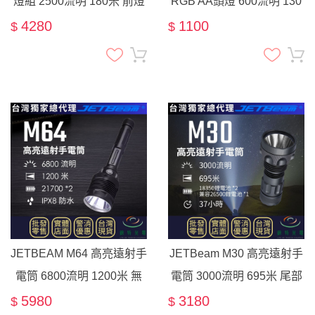
燈組 2500流明 180米 前燈
RGB AA頭燈 600流明 130
尾燈 截止線 智慧聯控 52小
米 高顯色 紅/綠/藍光 MCT
4280
1100
$
$
時
3號電池
JETBEAM M64 高亮遠射手
JETBeam M30 高亮遠射手
電筒 6800流明 1200米 無
電筒 3000流明 695米 尾部
段調光 尾部戰術開關 爆閃
戰術開關 爆閃 搜索 探險
5980
3180
$
$