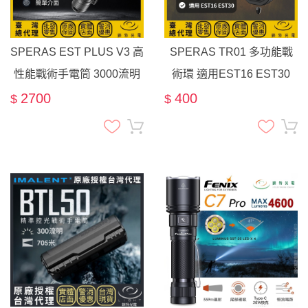
SPERAS EST PLUS V3 高
SPERAS TR01 多功能戰
性能戰術手電筒 3000流明
術環 適用EST16 EST30
800米 雙按鍵 軍警 搜救 露
2700
400
$
$
營 爆閃