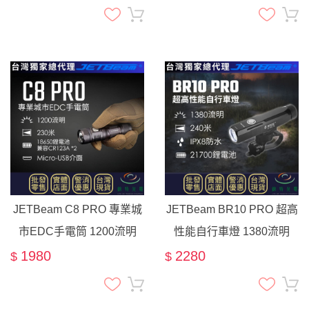
執法 搜索 21700
18350
JETBeam C8 PRO 專業城
JETBeam BR10 PRO 超高
市EDC手電筒 1200流明
性能自行車燈 1380流明
230米 爆閃 18650 CR123A
240米 爆閃 腳踏車 單車通
1980
2280
$
$
露營 micro-usb
勤 夜騎 21700