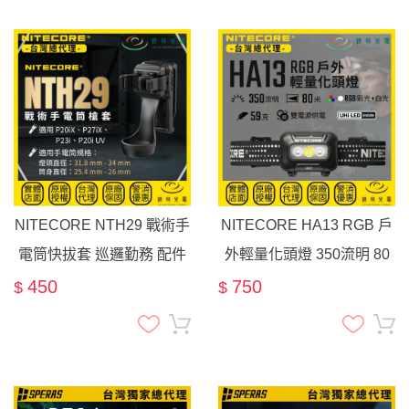
NITECORE NTH29 戰術手
NITECORE HA13 RGB 戶
電筒快拔套 巡邏勤務 配件
外輕量化頭燈 350流明 80
適配P27IX, P20IX, P23I,
米 紅/綠/藍光 雙電源 AAA
450
750
$
$
P20I UV (筒身直徑為 25.4 -
路跑 登山
26mm, 且頭部直徑為 31.8 -
34mm)