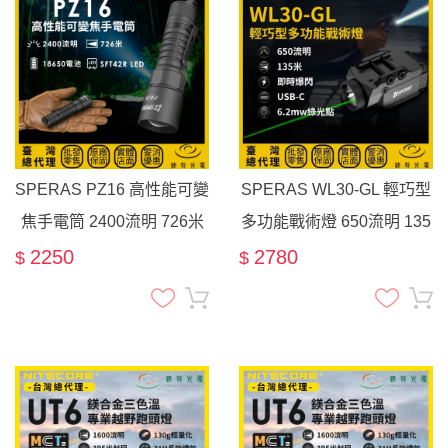
SPERAS PZ16 高性能可變
SPERAS WL30-GL 輕巧型
焦手電筒 2400流明 726米
多功能戰術燈 650流明 135
聚/泛光 18650 一鍵爆閃 戶
米 生存遊戲 戶外探索 綠光
2250
2780
$
$
外探險
點 爆閃