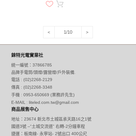
營登山 適用NITECORE可
直充頭燈
1/10
<
>
錸特光電實業社
統一編號：37866785
品牌手電筒/頭燈/露營燈/戶外裝備.
電話 : (02)2268-2129
傳真 : (02)2268-3348
手機 : 0953-650669 (業務許先生)
E-MAIL : liteled.com.tw@gmail.com
商品展售中心
地址：23674 新北市土城區承天路16之1號
國道3號 –“土城交流道” 右轉-2分鐘車程
捷運：板南線- 永寧站- 2號出口 400公尺