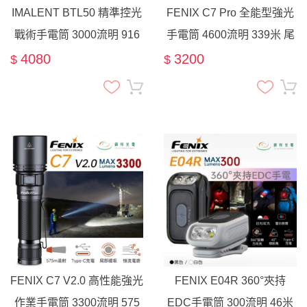
IMALENT BTL50 精準控光
FENIX C7 Pro 全能型強光
戰術手電筒 3000流明 916
手電筒 4600流明 339米 尾
米 EDC 戶外探險 巡邏 泛
部磁吸 21700電池 戶外探
4080
3200
$
$
光 聚光
險 爆閃
FENIX C7 V2.0 高性能強光
FENIX E04R 360°夾持
作業手電筒 3300流明 575
EDC手電筒 300流明 46米