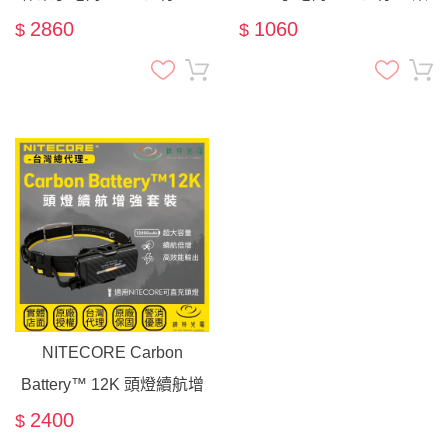
米 遠射筒 尾部磁吸 爆閃
EDC 紅藍側燈 警示燈
2860
1060
$
$
NITECORE Carbon
Battery™ 12K 頭燈續航增
強套裝 12000mAh 輕量 露
2400
$