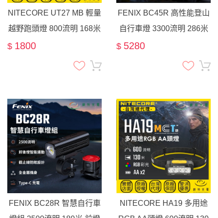
NITECORE UT27 MB 輕量
FENIX BC45R 高性能登山
越野跑頭燈 800流明 168米
自行車燈 3300流明 286米
MCT CRI 特殊紅光版本 相
OLED螢幕 含支架 墊片 快
1800
5280
$
$
容AAA
拆式燈座 爆閃 59小時
FENIX BC28R 智慧自行車
NITECORE HA19 多用途