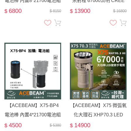
電池棒 內置8*21700電池組
米射程 67000流明 CREE
/ X75 專用
XHP70.3 HI LED 超遠射強
6800
13900
$
$
$ 8150
$ 16800
光高亮手電筒
【ACEBEAM】X75-BP4
【ACEBEAM】X75 微弧氧
電池棒 內置4*21700電池組
化大理石 XHP70.3 LED
/ X75 專用
67000流明 1306米遠射程
4500
14900
$
$
$ 5380