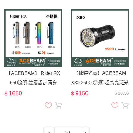
【ACEBEAM】 Rider RX
【錸特光電】ACEBEAM
650流明 雙層設計筒身
X80 25000流明 超高亮泛光
EDC手電筒 不銹鋼材質 /
手電筒 XHP50 2代晶片 /相
1650
9150
$
$
$ 10980
沉穩深灰 Sophisto Grey
機腳架適用 /紅光 綠光 藍光
+UV光 標配：原廠18650電
池4顆
1/1
<