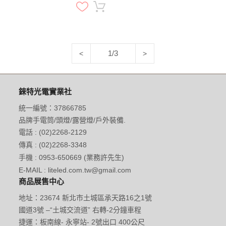
冷白暖白雙光源
1/3
<
>
錸特光電實業社
統一編號：37866785
品牌手電筒/頭燈/露營燈/戶外裝備.
電話 : (02)2268-2129
傳真 : (02)2268-3348
手機 : 0953-650669 (業務許先生)
E-MAIL : liteled.com.tw@gmail.com
商品展售中心
地址：23674 新北市土城區承天路16之1號
國道3號 –“土城交流道” 右轉-2分鐘車程
捷運：板南線- 永寧站- 2號出口 400公尺