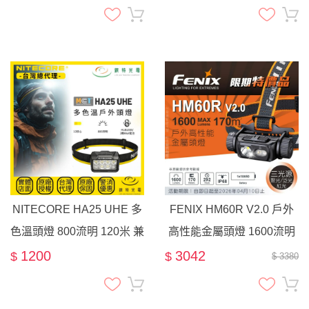
營登山 適用NITECORE可
露營 高海拔 可用AAA電池
直充頭燈
NITECORE HA25 UHE 多
FENIX HM60R V2.0 戶外
色溫頭燈 800流明 120米 兼
高性能金屬頭燈 1600流明
容AAA 戶外 登山 越野 夾帽
170米 聚/泛/紅 撥動開關設
1200
3042
$
$
$ 3380
燈
計