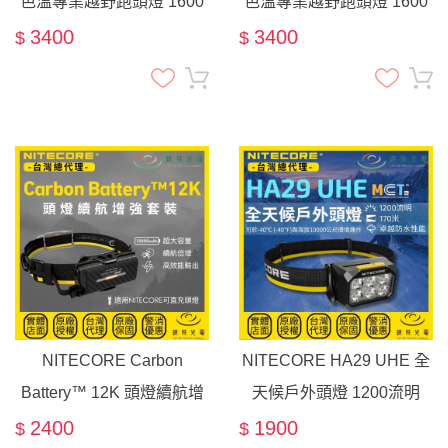
色溫專業越野跑頭燈 1600
色溫專業越野跑頭燈 1600
流明 195米 輕量化 高顯色
流明 195米 輕量化 高顯色
3400
3400
$
$
長續航 18650電池
長續航 18650電池
NITECORE Carbon
NITECORE HA29 UHE 全
Battery™ 12K 頭燈續航增
天候戶外頭燈 1200流明
強套裝 12000mAh 輕量 露
170米 三色燈 工作燈 搜索
2400
1900
$
$