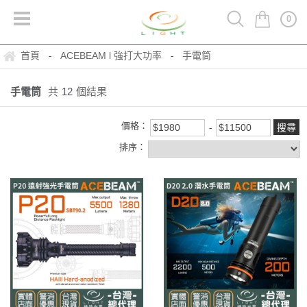
0
首頁
ACEBEAM l 強打大功率
手電筒
-
-
手電筒
共
12
個結果
價格：
排序：