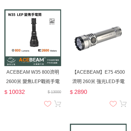
ACEBEAM W35 800流明
【ACEBEAM】E75 4500
2600米 變焦LEP戰術手電
流明 260米 強光LED手電
筒 聚泛高亮遠射 TYPE-C
筒 EDC 尾部磁吸 21700電
10032
2890
$
$
$ 13000
攻擊頭
池 USB-C