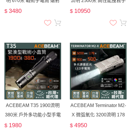
明 670米 戰術手電筒 遠射
流明 2500米 高性能搜救手
21700電池 雙開關 戰術尾
電筒 遠射高亮 聚光
3480
10950
$
$
按 USB-C充電 線控
ACEBEAM T35 1900流明
ACEBEAM Terminator M2-
380米 戶外多功能小型手電
X 微弧氧化 3200流明 178
筒 一鍵爆閃 遠射 戰術
米 多光源聚泛光 七色循環
1980
4950
$
$