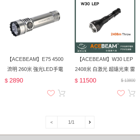
【ACEBEAM】E75 4500
【ACEBEAM】W30 LEP
流明 260米 強光LED手電
2408米 白激光 超遠光束 雷
筒 EDC 尾部磁吸 21700電
射手電筒 500流明 / 潛水手
2890
11500
$
$
$ 13800
池 USB-C
電筒 水下100米
1/1
<