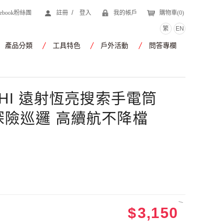
/
cebook粉絲團
註冊
登入
我的帳戶
購物車(
0
)
繁
EN
產品分類
工具特色
戶外活動
問答專欄
on HI 遠射恆亮搜索手電筒
米 探險巡邏 高續航不降檔
$
3,150