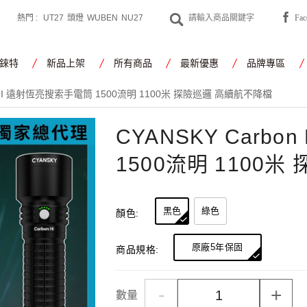
熱門 :
UT27
頭燈
WUBEN
NU27
Fa
CYANSKY
工作燈
錸特
新品上架
所有商品
最新優惠
品牌專區
on HI 遠射恆亮搜索手電筒 1500流明 1100米 探險巡邏 高續航不降檔
CYANSKY Carb
1500流明 1100
黑色
綠色
顏色:
原廠5年保固
商品規格:
-
+
數量