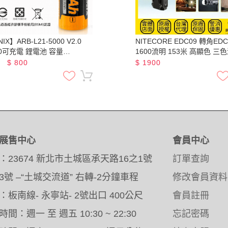
IX】ARB-L21-5000 V2.0
NITECORE EDC09 轉角ED
00可充電 鋰電池 容量
1600流明 153米 高顯色 三色
0mAh 最大輸出電流7.5A
部磁吸 附柔光罩
$
800
$
1900
展售中心
會員中心
：23674 新北市土城區承天路16之1號
訂單查詢
3號 –“土城交流道” 右轉-2分鐘車程
修改會員資料
：板南線- 永寧站- 2號出口 400公尺
會員註冊
間：週一 至 週五 10:30 ~ 22:30
忘記密碼