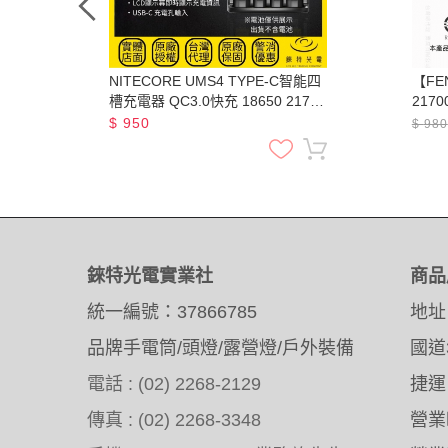
50
NITECORE UMS4 TYPE-C智能四
【FEN
槽充電器 QC3.0快充 18650 21700
217
鋰電池 AA AAA 鎳氫
500
$
950
$
980
錸特光電實業社
商品
統一編號：37866785
地址
品牌手電筒/頭燈/露營燈/戶外裝備
國道
電話 : (02) 2268-2129
捷運
傳真 : (02) 2268-3348
營業時