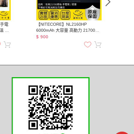
C手電
【NITECORE】NL2160HP
規格
溫 尾
6000mAh 大容量 高動力 21700充
電電池 20A 3.6V
$
900
$
4