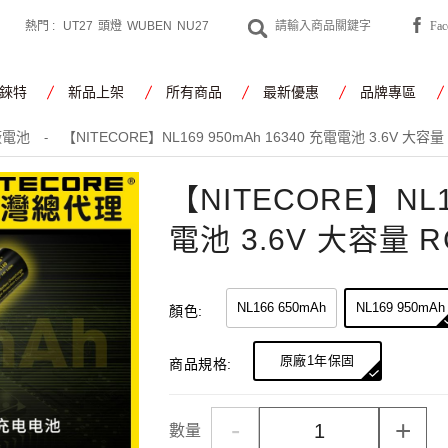
熱門 :
UT27
頭燈
WUBEN
NU27
Fa
CYANSKY
工作燈
錸特
新品上架
所有商品
最新優惠
品牌專區
原廠電池
【NITECORE】NL169 950mAh 16340 充電電池 3.6V 大容量
-
【NITECORE】NL1
電池 3.6V 大容量 R
NL166 650mAh
NL169 950mAh
顏色:
原廠1年保固
商品規格:
-
+
數量