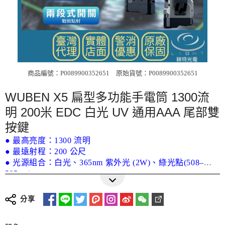
商品編號：P0089900352651
原始貨號：P0089900352651
WUBEN X5 扁型多功能手電筒 1300流
明 200米 EDC 白光 UV 通用AAA 尾部雙
按鍵
● 最高亮度：1300 流明
● 最遠射程：200 公尺
● 光源組合：白光、365nm 紫外光 (2W)、綠光點(508–
525nm)
更多詳細介紹
● 電池支援：1200mAh 鋰電池，並可使用 AAA 電池作為
備用電源
分享
● 防護等級：IP65 防塵防水、1 公尺防摔測試
● 材質工藝：6061 航太鋁合金，經 CNC 加工與三級硬質