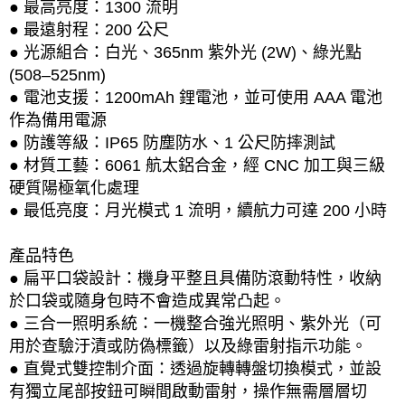
● 最高亮度：1300 流明
● 最遠射程：200 公尺
● 光源組合：白光、365nm 紫外光 (2W)、綠光點
(508–525nm)
● 電池支援：1200mAh 鋰電池，並可使用 AAA 電池
作為備用電源
● 防護等級：IP65 防塵防水、1 公尺防摔測試
● 材質工藝：6061 航太鋁合金，經 CNC 加工與三級
硬質陽極氧化處理
● 最低亮度：月光模式 1 流明，續航力可達 200 小時
產品特色
● 扁平口袋設計：機身平整且具備防滾動特性，收納
於口袋或隨身包時不會造成異常凸起。
● 三合一照明系統：一機整合強光照明、紫外光（可
用於查驗汙漬或防偽標籤）以及綠雷射指示功能。
● 直覺式雙控制介面：透過旋轉轉盤切換模式，並設
有獨立尾部按鈕可瞬間啟動雷射，操作無需層層切