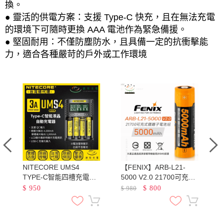
換。
● 靈活的供電方案：支援 Type-C 快充，且在無法充電
的環境下可隨時更換 AAA 電池作為緊急備援。
● 堅固耐用：不僅防塵防水，且具備一定的抗衝擊能
力，適合各種嚴苛的戶外或工作環境
NITECORE UMS4
【FENIX】ARB-L21-
池
TYPE-C智能四槽充電器
5000 V2.0 21700可充電
QC3.0快充 18650 21700
鋰電池 容量5000mAh 最
$
950
$
800
$
980
鋰電池 AA AAA 鎳氫
大輸出電流7.5A