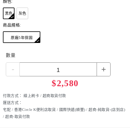
顏色:
陽極氧化處理
● 最低亮度：月光模式 1 流明，續航力可達 200 小時
黑色
灰色
商品規格:
原廠5年保固
數量
-
+
$
2,580
付款方式：
線上刷卡 / 超商取貨付款
運送方式：
宅配 / 香港Circle K便利店取貨 / 國際快遞(順豐) / 超商-純取貨-(店到店)
/ 超商-取貨付款