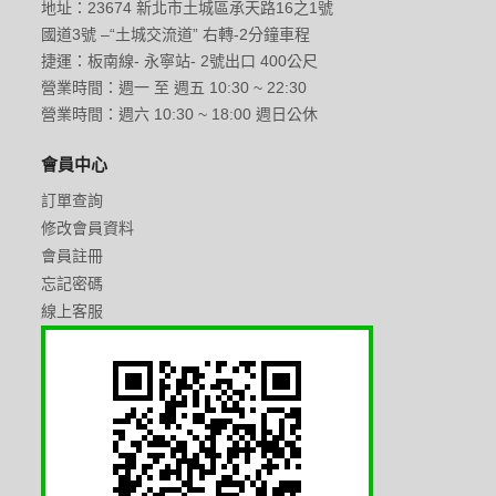
地址：23674 新北市土城區承天路16之1號
國道3號 –“土城交流道” 右轉-2分鐘車程
捷運：板南線- 永寧站- 2號出口 400公尺
營業時間：週一 至 週五 10:30 ~ 22:30
營業時間：週六 10:30 ~ 18:00 週日公休
會員中心
訂單查詢
修改會員資料
會員註冊
忘記密碼
線上客服