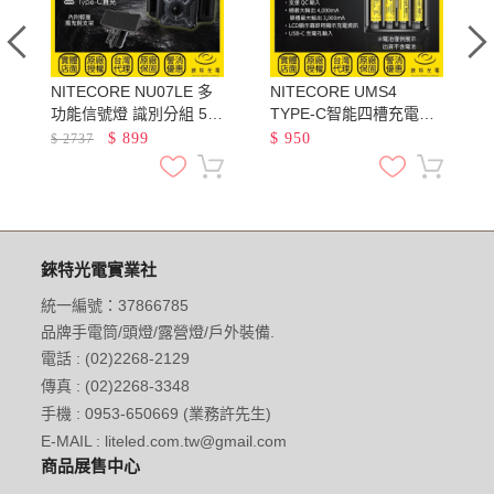
亮
NITECORE NU07LE 多
NITECORE UMS4
功能信號燈 識別分組 5種
TYPE-C智能四槽充電器
光源 ARC 導軌 戰術頭盔
QC3.0快充 18650 21700
$
899
$
950
$
2737
燈 可掛在有 MOLLE 系
鋰電池 AA AAA 鎳氫
統的 戰術背心 背包
錸特光電實業社
統一編號：37866785
品牌手電筒/頭燈/露營燈/戶外裝備.
電話 : (02)2268-2129
傳真 : (02)2268-3348
手機 : 0953-650669 (業務許先生)
E-MAIL : liteled.com.tw@gmail.com
商品展售中心