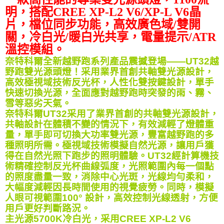
明，搭配CREE XP-L2 V6/XP-L V6晶
片，檔位同步功能
，高效廣色域
/雙開
關
，
冷白光/暖白光共享
，
電量提示/ATR
溫控模組
。
奈特科爾全新越野跑系列產品震撼登場——UT32越
野跑雙光源頭燈！采用業界首創共軸雙光源設計，
高效極視域技術反光杯，人性化雙按鍵設計，單手
快速切換光源，全面應對越野跑時突發的雨、霧、
雪等惡劣天氣。
奈特科爾UT32采用了業界首創的共軸雙光源設計，
共軸設計在體積不變的情況下，有效減輕了燈體重
量，單手即可切換大功率雙光源，豐富越野跑的多
種照明所需。極視域技術模擬自然光源，讓用戶獲
得在自然光照下跑步的照明體驗。UT32經計算機技
術精確控制反光杯曲線弧度，光照範圍內每一個點
的照度盡量一致，消除中心光斑，光線均勻柔和，
大幅度減輕因長時間使用的視覺疲勞。同時，模擬
人眼可視範圍100° 設計，高效控制光線透射，方便
用戶更好判斷路況。
主光源5700K冷白光，采用CREE XP-L2 V6