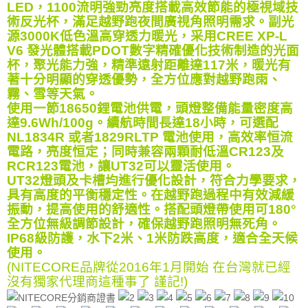
LED，1100流明強勁亮度搭載高效節能的極視域技
術反光杯，滿足越野跑夜間廣視角照明需求。副光
源3000K低色溫高穿透力暖光，采用CREE XP-L
V6 發光體搭載PDOT數字精確優化技術制造的光面
杯，聚光能力強，精準遠射距離達117米，暖光有
著十分明顯的穿透優勢，全方位應對越野跑雨、
霧、雪等天氣。
使用一節18650鋰電池供電，頭燈整備能量密度高
達9.6Wh/100g。續航時間長達18小時，可選配
NL1834R 或者1829RLTP 電池使用，高效率恒流
電路，亮度恒定；同時兼容兩顆耐低溫CR123及
RCR123電池，讓UT32可以靈活使用。
UT32燈頭及卡槽均進行優化設計，符合力學要求，
具有高度的平衡穩定性。在越野跑過程中有效減緩
振動，提高使用的舒適性。搭配頭燈帶使用可180°
全方位無級調節設計，確保越野跑照明無死角。
IP68級防護，水下2米、1米防跌高度，適合全天候
使用。
(NITECORE品牌從2016年1月開始 在台灣就已經
沒有獨家代理商這種事了 謹記!)