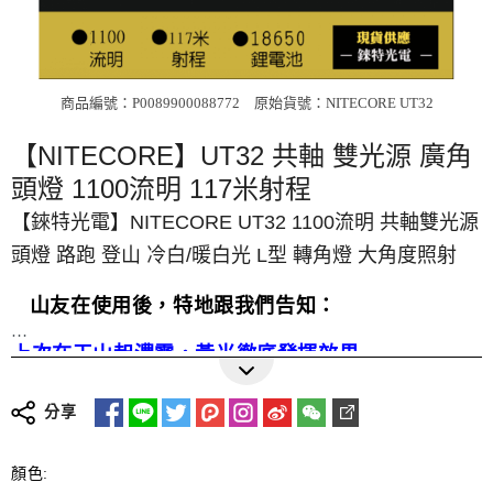
商品編號：P0089900088772
原始貨號：NITECORE UT32
【NITECORE】UT32 共軸 雙光源 廣角
頭燈 1100流明 117米射程
【錸特光電】NITECORE UT32 1100流明 共軸雙光源
頭燈 路跑 登山 冷白/暖白光 L型 轉角燈 大角度照射
山友在使用後，特地跟我們告知：
上次在玉山起濃霧，黃光徹底發揮效果
更多詳細介紹
錸特光電補充：中白光是屬於暖白光，色溫偏暖黃
分享
黃光在破霧時，相對於冷白光，更容易穿透雲雨霧
另外，此款在登山，
百岳縱走時
，也非常好用
顏色: