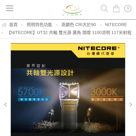
0
首頁
照明特色功能
高顯色 CRI大於90
NITECORE
-
-
-
【NITECORE】UT32 共軸 雙光源 廣角 頭燈 1100流明 117米射程
-