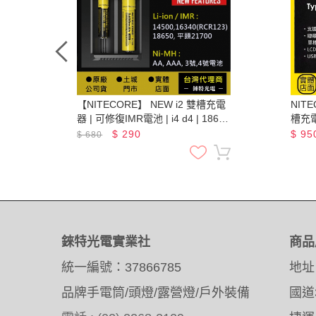
【NITECORE】 NEW i2 雙槽充電
NIT
器 | 可修復IMR電池 | i4 d4 | 18650
槽充電器
3號 4號 16340 | 可充 3.7V和4.35V
鋰電池
$
290
$
95
$
680
電池 | 最大充電電流1A
錸特光電實業社
商品
統一編號：37866785
地址
品牌手電筒/頭燈/露營燈/戶外裝備
國道