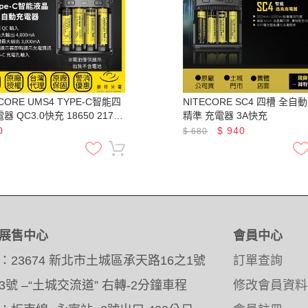
ECORE UMS4 TYPE-C智能四
NITECORE SC4 四槽 全自動 智能
 QC3.0快充 18650 21700
精準 充電器 3A快充
 AA AAA 鎳氫
0
$
940
$
680
展售中心
會員中心
：23674 新北市土城區承天路16之1號
訂單查詢
3號 –“土城交流道” 右轉-2分鐘車程
修改會員資料