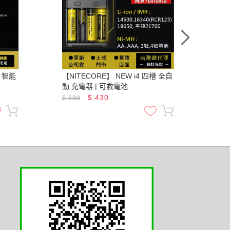
【NITECORE】 NEW i4 四槽 全自
【FE
動 充電器 | 可救電池
21
50
$
430
$
680
$
6