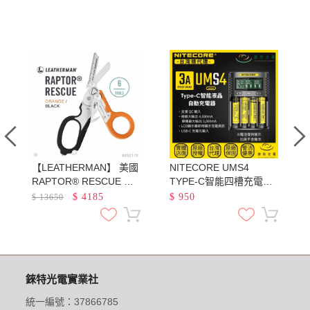
亮
【LEATHERMAN】 美國
NITECORE UMS4
RAPTOR® RESCUE 多
TYPE-C智能四槽充電器
功能工具剪 / 黑橘柄【型
QC3.0快充 18650 21700
$
4185
$
950
$
13650
號】#832170 / 戰術醫療
鋰電池 AA AAA 鎳氫
剪 消防救助 醫療剪刀 附
MOLLE套
錸特光電實業社
統一編號：37866785