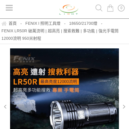
0
首頁
FENIX l 照明工具燈
18650/21700燈
-
-
-
FENIX LR50R 破萬流明 | 超高亮 | 搜索救難 | 多功能 | 強光手電筒
12000流明 950米射程