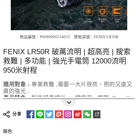
商品編號：P0089900154635
原始貨號：FENIX LR50R
FENIX LR50R 破萬流明 | 超高亮 | 搜索
救難 | 多功能 | 強光手電筒 12000流明
950米射程
適用對象 :
專業救難 ,需要一大片很亮，照的又遠又
廣的強光
產品特色 :
智能感應調光, 一鍵極亮 , 爆閃 ,Type-C
更多詳細介紹
直充 ,
兼容 1-4顆 21700鋰離子電池
分享
最高流明 :
1萬2千流明
適用環境 :
緊急救援 ,搜索 ,夜間團康活動,夜間巡視
顏色: