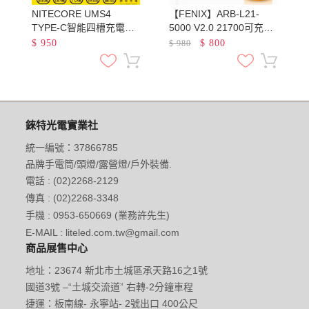
NITECORE UMS4
【FENIX】ARB-L21-
池
TYPE-C智能四槽充電器
5000 V2.0 21700可充電
QC3.0快充 18650 21700
鋰電池 容量5000mAh 最
$
950
$
800
$
980
鋰電池 AA AAA 鎳氫
大輸出電流7.5A
錸特光電實業社
統一編號：37866785
品牌手電筒/頭燈/露營燈/戶外裝備.
電話 : (02)2268-2129
傳真 : (02)2268-3348
手機 : 0953-650669 (業務許先生)
E-MAIL : liteled.com.tw@gmail.com
商品展售中心
地址：23674 新北市土城區承天路16之1號
國道3號 –“土城交流道” 右轉-2分鐘車程
捷運：板南線- 永寧站- 2號出口 400公尺