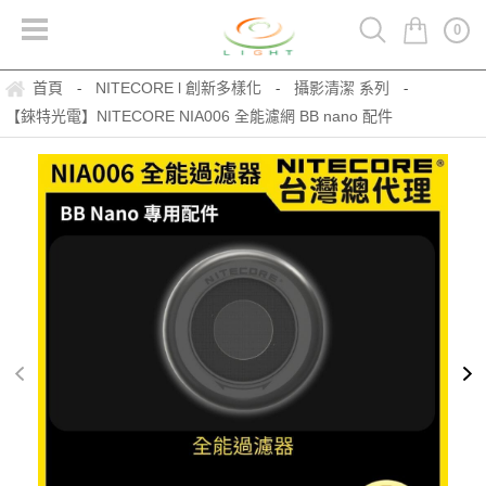
0
首頁
NITECORE l 創新多樣化
攝影清潔 系列
-
-
-
【錸特光電】NITECORE NIA006 全能濾網 BB nano 配件