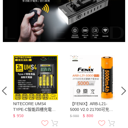
NITECORE UMS4
【FENIX】ARB-L21-
池
TYPE-C智能四槽充電器
5000 V2.0 21700可充電
QC3.0快充 18650 21700
鋰電池 容量5000mAh 最
$
950
$
800
$
980
鋰電池 AA AAA 鎳氫
大輸出電流7.5A