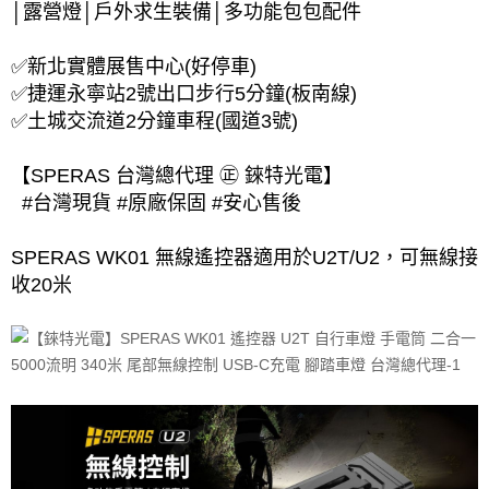
│露營燈│戶外求生裝備│多功能包包配件
✅新北實體展售中心(好停車)
✅捷運永寧站2號出口步行5分鐘(板南線)
✅土城交流道2分鐘車程(國道3號)
【SPERAS 台灣總代理 ㊣ 錸特光電】
#台灣現貨 #原廠保固 #安心售後
SPERAS WK01 無線遙控器適用於U2T/U2，可無線接
收20米