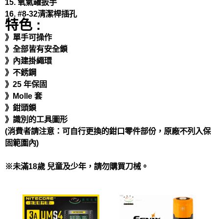
15. 氧氣罐扳手
16. #8-32清潔桿插孔
特色 :
》單手可操作
》全部皆有安全鎖
》內建掛繩環
》不銹鋼
》25 年保固
》Molle 套
》鉗頭鎖
》識別的工具圖形
(消費者請注意：可自行更換的鉗口零件部份，原廠不列入保
固範圍內)
※未滿18歲 兒童及少年，請勿購買刀械。