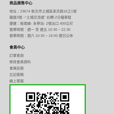
商品展售中心
地址：23674 新北市土城區承天路16之1號
國道3號 –“土城交流道” 右轉-2分鐘車程
捷運：板南線- 永寧站- 2號出口 400公尺
營業時間：週一 至 週五 10:30 ~ 22:30
營業時間：週六 10:30 ~ 18:00 週日公休
會員中心
訂單查詢
修改會員資料
會員註冊
忘記密碼
線上客服