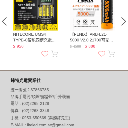
NITECORE UMS4
【FENIX】ARB-L21-
池
TYPE-C智能四槽充電器
5000 V2.0 21700可充電
QC3.0快充 18650 21700
鋰電池 容量5000mAh 最
$
950
$
800
$
4500
鋰電池 AA AAA 鎳氫
大輸出電流7.5A
錸特光電實業社
統一編號：37866785
品牌手電筒/頭燈/露營燈/戶外裝備.
電話 : (02)2268-2129
傳真 : (02)2268-3348
手機 : 0953-650669 (業務許先生)
E-MAIL : liteled.com.tw@gmail.com