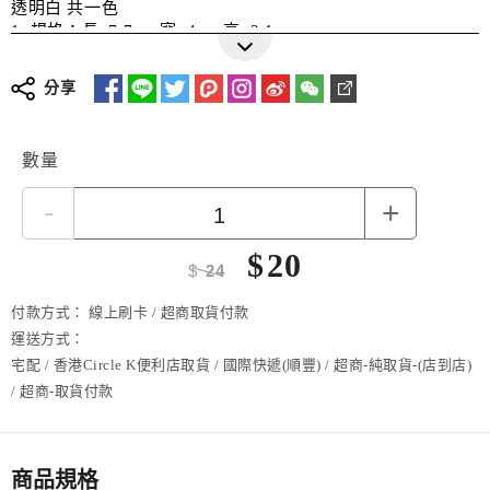
透明白 共一色
1. 規格：長: 7.7cm 寬: 4cm 高: 2.1cm
2. 適用範圍： 1 or 2顆 18650 鋰電池(18650電池都適用) 或 1
~4節16340/CR123A鋰電池
更多詳細介紹
分享
數量
-
+
$
20
$
24
付款方式：
線上刷卡 / 超商取貨付款
運送方式：
宅配 / 香港Circle K便利店取貨 / 國際快遞(順豐) / 超商-純取貨-(店到店)
/ 超商-取貨付款
商品規格