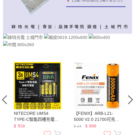
NITECORE UMS4
【FENIX】ARB-L21-
池
TYPE-C智能四槽充電器
5000 V2.0 21700可充電
QC3.0快充 18650 21700
鋰電池 容量5000mAh 最
$
950
$
800
$
24
鋰電池 AA AAA 鎳氫
大輸出電流7.5A