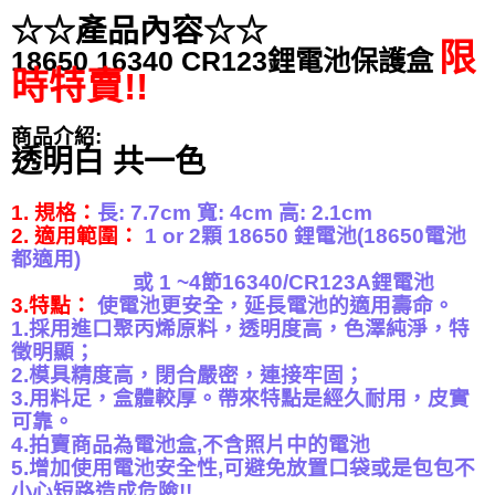
☆☆產品內容☆☆
限
18650 16340 CR123鋰電池保護盒
時特賣!!
商品介紹:
透明白 共一色
1. 規格：
長: 7.7cm 寬: 4cm 高: 2.1cm
2. 適用範圍：
1 or 2顆 18650 鋰電池(18650電池
都適用)
或 1 ~4節16340/CR123A鋰電池
3.特點：
使電池更安全，延長電池的適用壽命。
1.採用進口聚丙烯原料，透明度高，色澤純淨，特
徵明顯；
2.模具精度高，閉合嚴密，連接牢固；
3.用料足，盒體較厚。帶來特點是經久耐用，皮實
可靠。
4.拍賣商品為電池盒,不含照片中的電池
5.增加使用電池安全性,可避免放置口袋或是包包不
小心短路造成危險!!