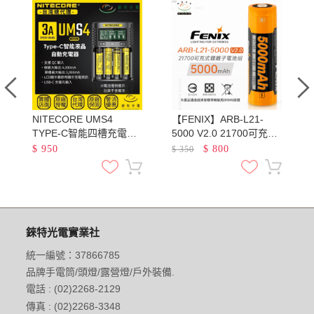
NITECORE UMS4
【FENIX】ARB-L21-
池
TYPE-C智能四槽充電器
5000 V2.0 21700可充電
QC3.0快充 18650 21700
鋰電池 容量5000mAh 最
$
950
$
800
$
350
鋰電池 AA AAA 鎳氫
大輸出電流7.5A
錸特光電實業社
統一編號：37866785
品牌手電筒/頭燈/露營燈/戶外裝備.
電話 : (02)2268-2129
傳真 : (02)2268-3348