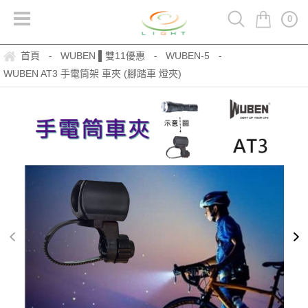
0
首頁
WUBEN ▌雙11優惠
WUBEN-5
-
-
-
WUBEN AT3 手電筒架 車夾 (腳踏車 燈夾)