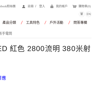
/
cebook粉絲團
註冊
登入
我的帳戶
購物車(
0
)
繁
EN
產品分類
工具特色
戶外活動
問答專欄
戰術手電筒
ED 紅色 2800流明 380米射
響應