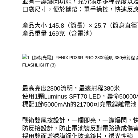
並有一鍵爆閃功能，充分滿足多種亮度以
口袋尺寸，便於攜帶；單手操控，快速反
產品大小 145.8（筒長）× 25.7（筒身直
產品重量 169克（含電池）
最高亮度2800流明，最遠射程380米
使用1顆Luminus SFT70 LED，壽命5000
標配1節5000mAh的21700可充電鋰離電池
戰術雙尾按設計，一觸即亮，一鍵爆閃，
防反接設計，防止電池裝反對電路造成傷
採用雙面增透膜鋼化玻璃鏡片，透光性強