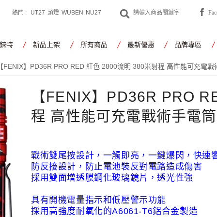
熱門 :
UT27
頭燈
WUBEN
NU27
Fa
CYANSKY
工作燈
錸特
新品上架
所有商品
最新優惠
品牌專區
【FENIX】PD36R PRO RED 紅色 2800流明 380米射程 高性能可充電
【FENIX】PD36R PRO R
程 高性能可充電戰術手電筒
戰術雙尾按設計，一觸即亮，一鍵爆閃，快速
防反接設計，防止電池裝反對電路造成傷害
採用雙面增透膜鋼化玻璃鏡片，透光性強
具有開機電量指示和低壓警示功能
採用高強度耐氧化的A6061-T6鋁合金製造