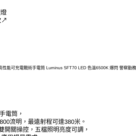
頭燈
次↗
戰術手電筒，
度2800流明，最遠射程可達380米。
，尾部雙開關操控，五檔照明亮度可調，