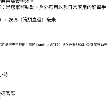
及應用場景需求。
應；是您軍警執勤、戶外應用以及日常家用的好幫手
徑）× 26.5（筒頭直徑）毫米
0小時
快速響應
害