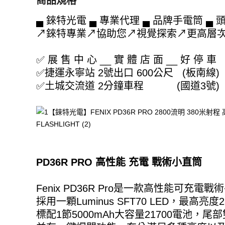
商品規格
▄ 錸特光電 ▄ 專業代理 ▄ 品牌手電筒 ▄ 
↗錸特專業↗協助您↗視覺探索↗更高層
✅ 展 售 中 心 __ 實 體 店 面 __ 好 停 車
✅捷運永寧站 2號出口 600公尺 (板南線)
✅土城交流道 2分鐘車程 (國道3號)
PD36R PRO 高性能 充電 戰術小直筒
Fenix PD36R Pro是一款高性能可充電
採用一顆Luminus SFT70 LED，最高亮
標配1節5000mAh大容量21700電池