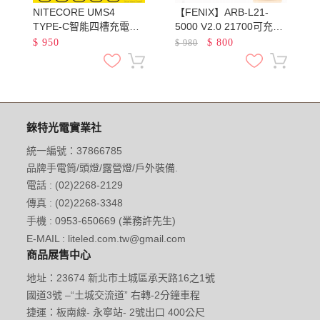
NITECORE UMS4
【FENIX】ARB-L21-
池
TYPE-C智能四槽充電器
5000 V2.0 21700可充電
QC3.0快充 18650 21700
鋰電池 容量5000mAh 最
$
950
$
800
$
980
鋰電池 AA AAA 鎳氫
大輸出電流7.5A
錸特光電實業社
統一編號：37866785
品牌手電筒/頭燈/露營燈/戶外裝備.
電話 : (02)2268-2129
傳真 : (02)2268-3348
手機 : 0953-650669 (業務許先生)
E-MAIL : liteled.com.tw@gmail.com
商品展售中心
地址：23674 新北市土城區承天路16之1號
國道3號 –“土城交流道” 右轉-2分鐘車程
捷運：板南線- 永寧站- 2號出口 400公尺