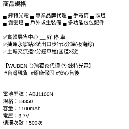
商品規格
▄ 錸特光電 ▄ 專業品牌代理 ▄ 手電筒 ▄ 頭燈
▄ 露營燈 ▄ 戶外求生裝備 ▄ 多功能包包配件
✅實體展售中心 __ 好 停 車
✅捷運永寧站2號出口步行5分鐘(板南線)
✅土城交流道2分鐘車程(國道3號)
【WUBEN 台灣獨家代理 ㊣ 錸特光電】
#台灣現貨 #原廠保固 #安心售後
電池型號：ABJ1100N
規格：18350
容量：1100mAh
電壓：3.7V
循環次數：500次