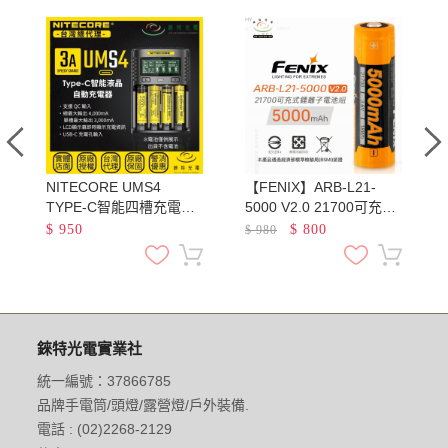
NITECORE UMS4
【FENIX】ARB-L21-
池
TYPE-C智能四槽充電器
5000 V2.0 21700可充電
QC3.0快充 18650 21700
鋰電池 容量5000mAh 最
$
950
$
800
$
980
鋰電池 AA AAA 鎳氫
大輸出電流7.5A
錸特光電實業社
統一編號：37866785
品牌手電筒/頭燈/露營燈/戶外裝備.
電話 : (02)2268-2129