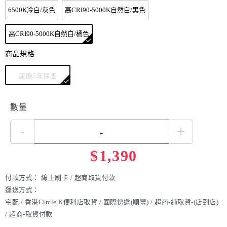
6500K冷白/灰色
高CRI90-5000K自然白/黑色
尺寸：81.6 × 19 ×17 mm
重量：53.5 克（含電池）
高CRI90-5000K自然白/橘色
重量：71 克 （含電池和帶支架的頭帶）
商品規格:
原廠5年保固
數量
-
+
$
1,390
付款方式：
線上刷卡 / 超商取貨付款
運送方式：
宅配 / 香港Circle K便利店取貨 / 國際快遞(順豐) / 超商-純取貨-(店到店)
/ 超商-取貨付款