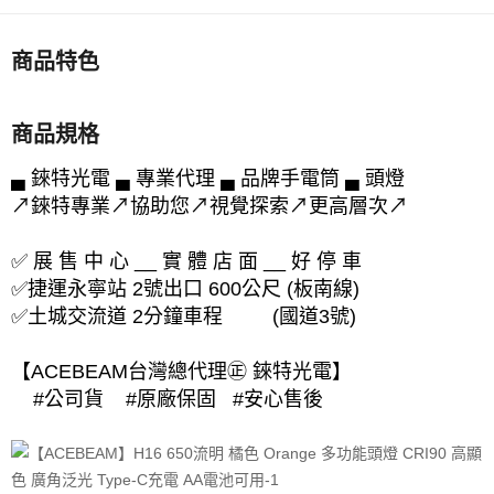
商品特色
商品規格
▄ 錸特光電 ▄ 專業代理 ▄ 品牌手電筒 ▄ 頭燈
↗錸特專業↗協助您↗視覺探索↗更高層次↗
✅ 展 售 中 心 __ 實 體 店 面 __ 好 停 車
✅捷運永寧站 2號出口 600公尺 (板南線)
✅土城交流道 2分鐘車程 (國道3號)
【ACEBEAM台灣總代理㊣ 錸特光電】
#公司貨 #原廠保固 #安心售後