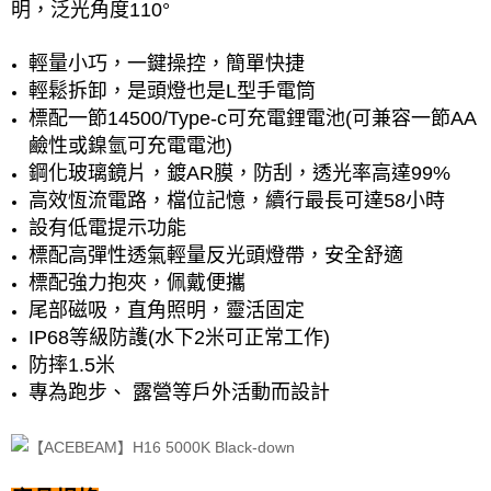
明，泛光角度110°
輕量小巧，一鍵操控，簡單快捷
輕鬆拆卸，是頭燈也是L型手電筒
標配一節14500/Type-c可充電鋰電池(可兼容一節AA
鹼性或鎳氫可充電電池)
鋼化玻璃鏡片，鍍AR膜，防刮，透光率高達99%
高效恆流電路，檔位記憶，續行最長可達58小時
設有低電提示功能
標配高彈性透氣輕量反光頭燈帶，安全舒適
標配強力抱夾，佩戴便攜
尾部磁吸，直角照明，靈活固定
IP68等級防護(水下2米可正常工作)
防摔1.5米
專為跑步、 露營等戶外活動而設計