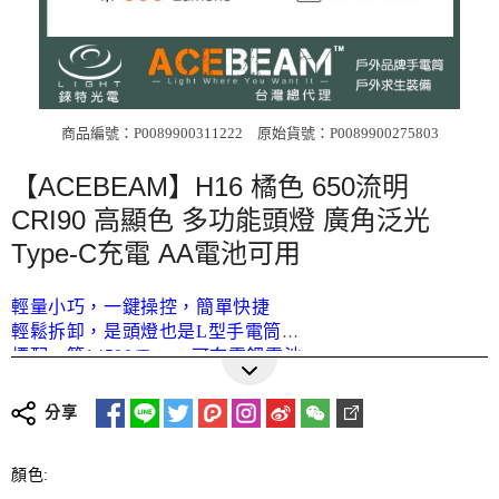
商品編號：P0089900311222
原始貨號：P0089900275803
【ACEBEAM】H16 橘色 650流明
CRI90 高顯色 多功能頭燈 廣角泛光
Type-C充電 AA電池可用
輕量小巧，一鍵操控，簡單快捷
輕鬆拆卸，是頭燈也是L型手電筒
標配一節14500/Type-c可充電鋰電池
更多詳細介紹
(可兼容一節AA鹼性或鎳氫可充電電池)
分享
標配高彈性透氣輕量反光頭燈帶，安全舒適
尾部磁吸，直角照明，靈活固定
顏色:
IP68等級防護(水下2米可正常工作)