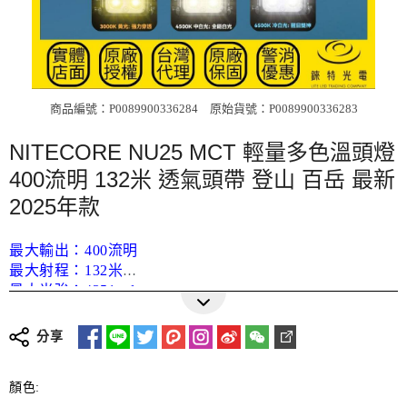
商品編號：P0089900336284
原始貨號：P0089900336283
NITECORE NU25 MCT 輕量多色溫頭燈
400流明 132米 透氣頭帶 登山 百岳 最新
2025年款
最大輸出：400流明
最大射程：132米
最大光強：4351 cd
更多詳細介紹
續航時間：45 h 0 m / 1.87 d
LED燈珠：NiteLab MCT UHE LEDs
分享
使用電池：內置700mAh鋰電池
顏色:
特殊模式：信標, SOS, 警示慢閃