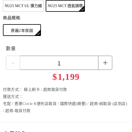
色溫類型：3000K暖光, 4500K中白光, 6500K冷白光
NU25 MCT UL 彈力繩
NU25 MCT 透氣頭帶
產品尺寸：60.0mm x 34.4mm x 27.2mm
產品重量：50 g / 1.76 oz
商品規格:
應用場景：戶外 / 露營 / 徒步 / 夜跑
原廠2年保固
數量
-
+
$
1,199
付款方式：
線上刷卡 / 超商取貨付款
運送方式：
宅配 / 香港Circle K便利店取貨 / 國際快遞(順豐) / 超商-純取貨-(店到店)
/ 超商-取貨付款