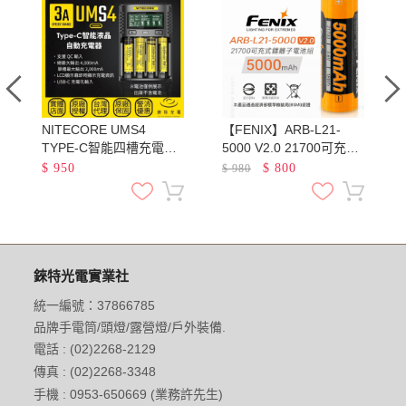
NITECORE UMS4
【FENIX】ARB-L21-
池
TYPE-C智能四槽充電器
5000 V2.0 21700可充電
QC3.0快充 18650 21700
鋰電池 容量5000mAh 最
$
950
$
800
$
980
鋰電池 AA AAA 鎳氫
大輸出電流7.5A
錸特光電實業社
統一編號：37866785
品牌手電筒/頭燈/露營燈/戶外裝備.
電話 : (02)2268-2129
傳真 : (02)2268-3348
手機 : 0953-650669 (業務許先生)