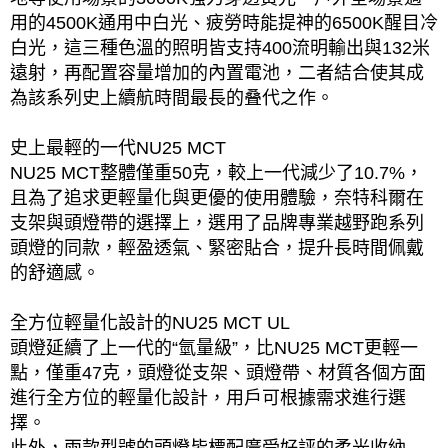
用的4500K通用中白光、疲勞時能提神的6500K醒目冷
白光，這三種色溫的照明皆支持400流明輸出與132米
遠射，再配置容量增加的內置電池，二者結合使其成
為該系列史上續航時間最長的叠代之作。
史上最輕的一代NU25 MCT
NU25 MCT整體僅重50克，較上一代減少了10.7%，
且為了追求更輕量化與更優的使用體驗，奈特科爾在
支架與頭燈帶的選擇上，選用了品牌專業越野跑系列
頭燈的同款，輕盈透氣、緊密貼合，提升長時間佩戴
的舒適感。
全方位輕量化設計的NU25 MCT UL
頭燈延續了上一代的“氫量級”，比NU25 MCT更輕一
點，僅重47克，頭燈從支架、頭燈帶、材質各個方面
進行全方位的輕量化設計，用戶可根據需求進行選
擇。
此外，兩款型號的頭燈皆標配廣受好評的柔光收納