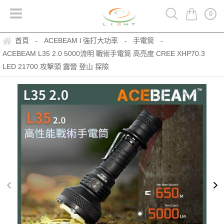
0
首頁
ACEBEAM l 強打大功率
手電筒
-
-
-
ACEBEAM L35 2.0 5000流明 戰術手電筒 高亮度 CREE XHP70.3
LED 21700 攻擊頭 露營 登山 探險