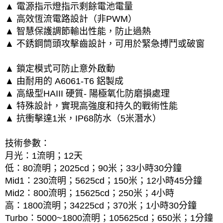
▲ 電源指示燈指示剩餘電池電量
▲ 高效恆流電路設計（非PWM）
▲ 智慧保護調節輸出性能，防止過熱
▲ 不銹鋼筒頭攻擊齒設計，可用於緊急搏鬥或破窗
▲ 鎖定模式可防止意外啟動
▲ 由耐用的 A6061-T6 鋁製成
▲ 高級型HAIII 硬質- 陽極氧化防磨損處理
▲ 特殊設計，實現高強度和持久的戰術性能
▲ 抗衝擊達1米，IP68防水（5米潛水）
技術參數：
月光：1流明；12天
低：80流明；2025cd；90米；33小時30分鐘
Mid1：230流明；5625cd；150米；12小時45分鐘
Mid2：800流明；15625cd；250米；4小時
高：1800流明；34225cd；370米；1小時30分鐘
Turbo：5000~1800流明；105625cd；650米；1分鐘