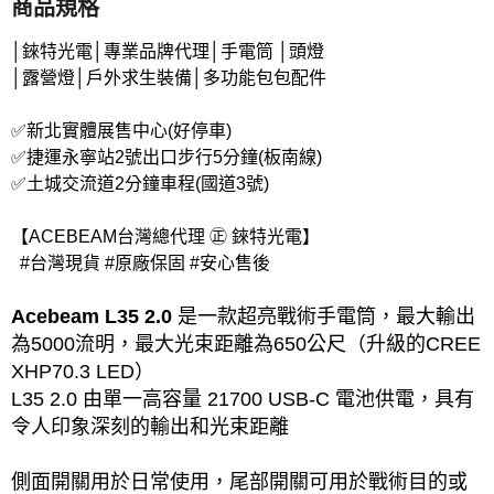
商品規格
│錸特光電│專業品牌代理│手電筒 │頭燈
│露營燈│戶外求生裝備│多功能包包配件
✅新北實體展售中心(好停車)
✅捷運永寧站2號出口步行5分鐘(板南線)
✅土城交流道2分鐘車程(國道3號)
【ACEBEAM台灣總代理 ㊣ 錸特光電】
#台灣現貨 #原廠保固 #安心售後
Acebeam L35 2.0
是一款超亮戰術手電筒，最大輸出
為5000流明，最大光束距離為650公尺（升級的CREE
XHP70.3 LED）
L35 2.0 由單一高容量 21700 USB-C 電池供電，具有
令人印象深刻的輸出和光束距離
側面開關用於日常使用，尾部開關可用於戰術目的或