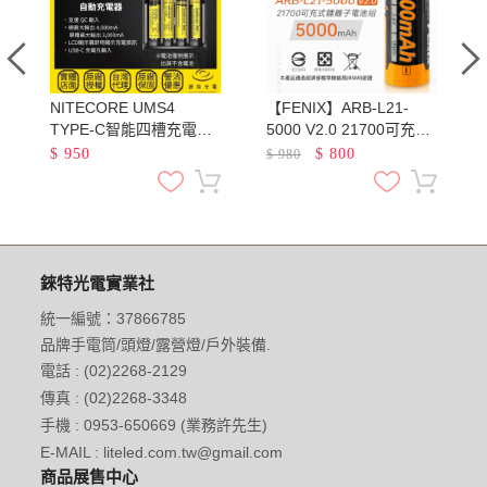
NITECORE UMS4
【FENIX】ARB-L21-
池
TYPE-C智能四槽充電器
5000 V2.0 21700可充電
QC3.0快充 18650 21700
鋰電池 容量5000mAh 最
$
950
$
800
$
980
鋰電池 AA AAA 鎳氫
大輸出電流7.5A
錸特光電實業社
統一編號：37866785
品牌手電筒/頭燈/露營燈/戶外裝備.
電話 : (02)2268-2129
傳真 : (02)2268-3348
手機 : 0953-650669 (業務許先生)
E-MAIL : liteled.com.tw@gmail.com
商品展售中心