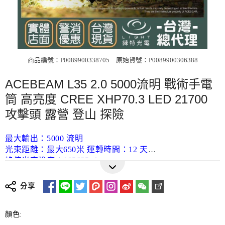
商品編號：P0089900338705
原始貨號：P0089900306388
ACEBEAM L35 2.0 5000流明 戰術手電
筒 高亮度 CREE XHP70.3 LED 21700
攻擊頭 露營 登山 探險
最大輸出：5000 流明
光束距離：最大650米 運轉時間：12 天
峰值光束強度：105625cd
更多詳細介紹
色溫：6500K 冷白光
分享
尺寸：152 毫米(長度) x 54.2 毫米(頭部直徑) x 25.4 毫米
(筒身直徑)
顏色:
重量：250 克(含電池)