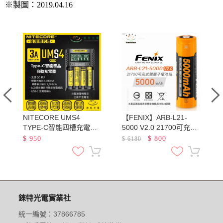
※製圖：2019.04.16
NITECORE UMS4
【FENIX】ARB-L21-
池
TYPE-C智能四槽充電器
5000 V2.0 21700可充電
QC3.0快充 18650 21700
鋰電池 容量5000mAh 最
$
950
$
800
$
6180
鋰電池 AA AAA 鎳氫
大輸出電流7.5A
錸特光電實業社
統一編號：37866785