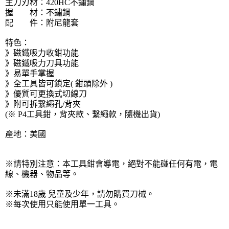
主刀刃材：420HC不鏽鋼
握 材：不鏽鋼
配 件：附尼龍套
特色：
》磁鐵吸力收鉗功能
》磁鐵吸力刀具功能
》易單手掌握
》全工具皆可鎖定( 鉗頭除外 )
》優質可更換式切線刀
》附可拆繫繩孔/背夾
(※ P4工具鉗，背夾款、繫繩款，隨機出貨)
產地：美國
※請特別注意：本工具鉗會導電，絕對不能碰任何有電，電
線、機器、物品等。
※未滿18歲 兒童及少年，請勿購買刀械。
※每次使用只能使用單一工具。