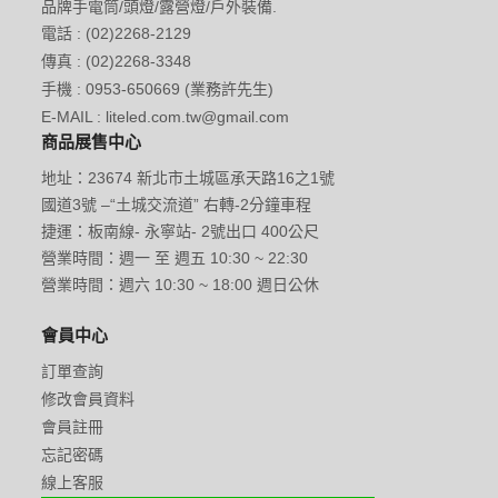
品牌手電筒/頭燈/露營燈/戶外裝備.
電話 : (02)2268-2129
傳真 : (02)2268-3348
手機 : 0953-650669 (業務許先生)
E-MAIL : liteled.com.tw@gmail.com
商品展售中心
地址：23674 新北市土城區承天路16之1號
國道3號 –“土城交流道” 右轉-2分鐘車程
捷運：板南線- 永寧站- 2號出口 400公尺
營業時間：週一 至 週五 10:30 ~ 22:30
營業時間：週六 10:30 ~ 18:00 週日公休
會員中心
訂單查詢
修改會員資料
會員註冊
忘記密碼
線上客服