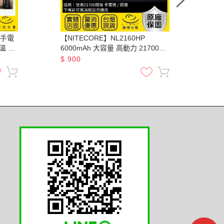
C手電
【NITECORE】NL2160HP
規格
溫 尾
6000mAh 大容量 高動力 21700充
電電池 20A 3.6V
$
900
$
1