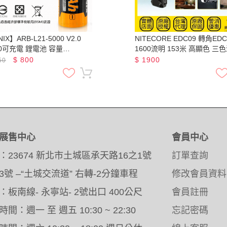
IX】ARB-L21-5000 V2.0
NITECORE EDC09 轉角ED
00可充電 鋰電池 容量
1600流明 153米 高顯色 三色
0mAh 最大輸出電流7.5A
部磁吸 附柔光罩
$
800
$
1900
50
展售中心
會員中心
：23674 新北市土城區承天路16之1號
訂單查詢
3號 –“土城交流道” 右轉-2分鐘車程
修改會員資料
：板南線- 永寧站- 2號出口 400公尺
會員註冊
間：週一 至 週五 10:30 ~ 22:30
忘記密碼