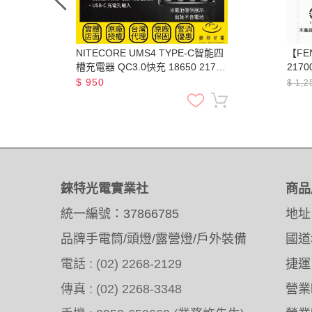
h
NITECORE UMS4 TYPE-C智能四
【FEN
槽充電器 QC3.0快充 18650 21700
217
鋰電池 AA AAA 鎳氫
500
$
950
$
1,2
錸特光電實業社
商品
統一編號：37866785
地址
品牌手電筒/頭燈/露營燈/戶外裝備
國道
電話 : (02) 2268-2129
捷運
傳真 : (02) 2268-3348
營業時