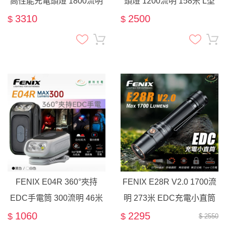
高性能充電頭燈 1800流明
頭燈 1200流明 158米 L型
195米 頭燈 附原廠18650電
手電筒 EDC 抱夾 尾部磁吸
3310
2500
$
$
池 尾部磁吸 磁吸充電 紅光
USB直充 快拆
FENIX E04R 360°夾持
FENIX E28R V2.0 1700流
EDC手電筒 300流明 46米
明 273米 EDC充電小直筒
EDC 紅藍側燈 警示燈
遠射 尾部磁吸 鎖定
1060
2295
$
$
$ 2550