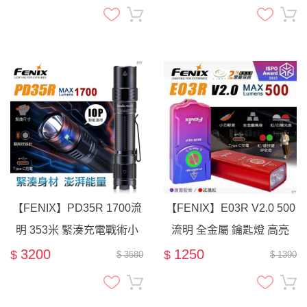
【FENIX】PD35R 1700流
【FENIX】E03R V2.0 500
明 353米 緊湊充電戰術小
流明 全金屬 鑰匙燈 高亮
直 雙尾按 TYPE-C充電 一
TYPE-C-漸層藍紫
3200
1250
$
$
$ 3580
$ 1390
鍵爆閃