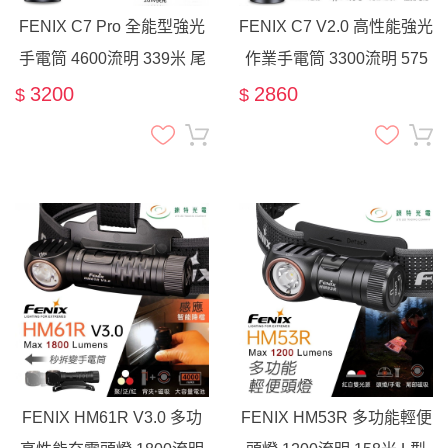
FENIX C7 Pro 全能型強光
FENIX C7 V2.0 高性能強光
手電筒 4600流明 339米 尾
作業手電筒 3300流明 575
部磁吸 21700電池 戶外探
米 遠射筒 尾部磁吸 爆閃
3200
2860
$
$
險 爆閃
FENIX HM61R V3.0 多功
FENIX HM53R 多功能輕便