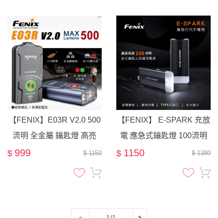
【FENIX】E03R V2.0 500
【FENIX】 E-SPARK 充放
流明 全金屬 鑰匙燈 高亮
電 應急式鑰匙燈 100流明
TYPE-C-經典槍灰
30米射程 USB-C充電 紅光
999
1150
$
$
$ 1150
$ 1380
1/1
<